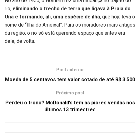
No ano de 1950, o Homem fez uma mudança no trajeto do
rio,
eliminando o trecho de terra que ligava à Praia do
Una e formando, ali, uma espécie de ilha
, que hoje leva o
nome de “Ilha do Ameixal”. Para os moradores mais antigos
da região, o rio só está querendo espaço que antes era
dele, de volta.
Post anterior
Moeda de 5 centavos tem valor cotado de até R$ 3.500
Próximo post
Perdeu o trono? McDonald’s tem as piores vendas nos
últimos 13 trimestres