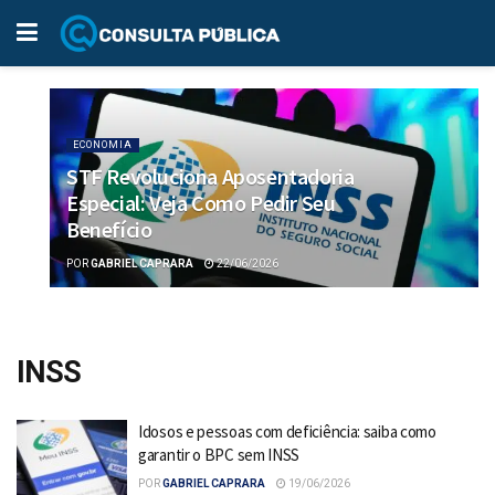
ECONOMIA
STF Revoluciona Aposentadoria
Especial: Veja Como Pedir Seu
Benefício
POR
GABRIEL CAPRARA
22/06/2026
INSS
Idosos e pessoas com deficiência: saiba como
garantir o BPC sem INSS
POR
GABRIEL CAPRARA
19/06/2026