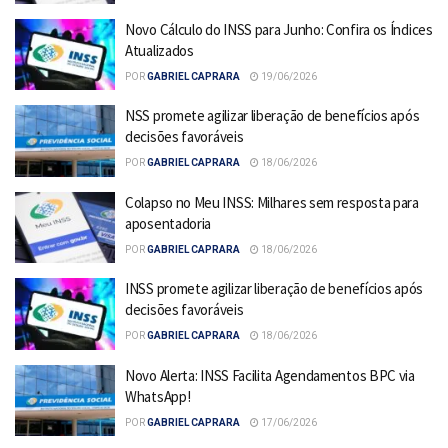
Novo Cálculo do INSS para Junho: Confira os Índices
Atualizados
POR
GABRIEL CAPRARA
19/06/2026
NSS promete agilizar liberação de benefícios após
decisões favoráveis
POR
GABRIEL CAPRARA
18/06/2026
Colapso no Meu INSS: Milhares sem resposta para
aposentadoria
POR
GABRIEL CAPRARA
18/06/2026
INSS promete agilizar liberação de benefícios após
decisões favoráveis
POR
GABRIEL CAPRARA
18/06/2026
Novo Alerta: INSS Facilita Agendamentos BPC via
WhatsApp!
POR
GABRIEL CAPRARA
17/06/2026