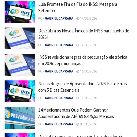
Lula Promete Fim da Fila do INSS: Meta para
Setembro
POR
GABRIEL CAPRARA
17/06/2026
Descubra os Novos Índices do INSS para Junho de
2026!
POR
GABRIEL CAPRARA
17/06/2026
INSS revoluciona regras da procuração eletrônica
em 2026: veja mudanças
POR
GABRIEL CAPRARA
16/06/2026
Novas Regras de Aposentadoria 2026: Evite Erros
com 5 Dicas Essenciais
POR
GABRIEL CAPRARA
11/06/2026
14 Medicamentos Que Podem Garantir
Aposentadoria de Até R$ 8.475,55 Mensais
POR
GABRIEL CAPRARA
08/06/2026
Descubra como reaver descontos indevidos do