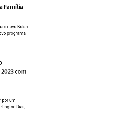
a Família
 um novo Bolsa
 novo programa
o
a 2023 com
r por um
llington Dias,