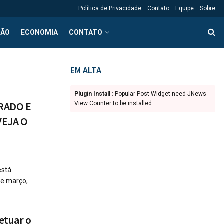
Política de Privacidade
Contato
Equipe
Sobre
ÇÃO
ECONOMIA
CONTATO
EM ALTA
Plugin Install
: Popular Post Widget need JNews -
ERADO E
View Counter to be installed
VEJA O
está
de março,
etuar o