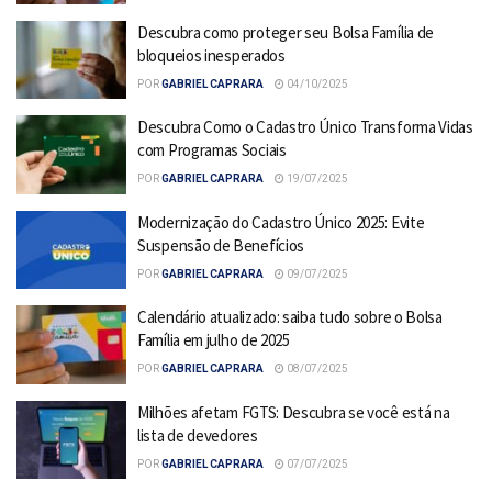
Descubra como proteger seu Bolsa Família de
bloqueios inesperados
POR
GABRIEL CAPRARA
04/10/2025
Descubra Como o Cadastro Único Transforma Vidas
com Programas Sociais
POR
GABRIEL CAPRARA
19/07/2025
Modernização do Cadastro Único 2025: Evite
Suspensão de Benefícios
POR
GABRIEL CAPRARA
09/07/2025
Calendário atualizado: saiba tudo sobre o Bolsa
Família em julho de 2025
POR
GABRIEL CAPRARA
08/07/2025
Milhões afetam FGTS: Descubra se você está na
lista de devedores
POR
GABRIEL CAPRARA
07/07/2025