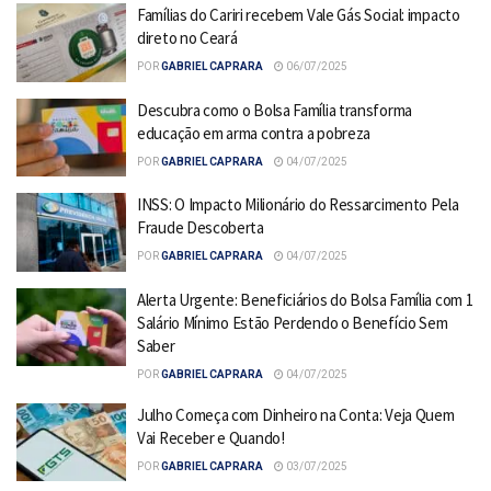
Famílias do Cariri recebem Vale Gás Social: impacto
direto no Ceará
POR
GABRIEL CAPRARA
06/07/2025
Descubra como o Bolsa Família transforma
educação em arma contra a pobreza
POR
GABRIEL CAPRARA
04/07/2025
INSS: O Impacto Milionário do Ressarcimento Pela
Fraude Descoberta
POR
GABRIEL CAPRARA
04/07/2025
Alerta Urgente: Beneficiários do Bolsa Família com 1
Salário Mínimo Estão Perdendo o Benefício Sem
Saber
POR
GABRIEL CAPRARA
04/07/2025
Julho Começa com Dinheiro na Conta: Veja Quem
Vai Receber e Quando!
POR
GABRIEL CAPRARA
03/07/2025