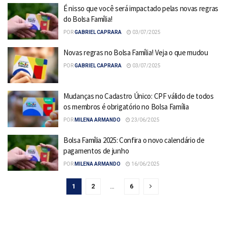
É nisso que você será impactado pelas novas regras
do Bolsa Família!
POR
GABRIEL CAPRARA
03/07/2025
Novas regras no Bolsa Família! Veja o que mudou
POR
GABRIEL CAPRARA
03/07/2025
Mudanças no Cadastro Único: CPF válido de todos
os membros é obrigatório no Bolsa Família
POR
MILENA ARMANDO
23/06/2025
Bolsa Família 2025: Confira o novo calendário de
pagamentos de junho
POR
MILENA ARMANDO
16/06/2025
1
2
…
6