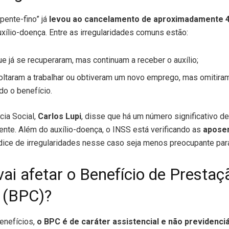
pente-fino” já
levou ao cancelamento de aproximadamente 45
xílio-doença. Entre as irregularidades comuns estão:
ue já se recuperaram, mas continuam a receber o auxílio;
ltaram a trabalhar ou obtiveram um novo emprego, mas omitiram
do o benefício.
cia Social,
Carlos Lupi
, disse que há um número significativo d
nte. Além do auxílio-doença, o INSS está verificando as
aposen
ndice de irregularidades nesse caso seja menos preocupante para
ai afetar o Benefício de Prestaç
 (BPC)?
enefícios,
o BPC é de caráter assistencial e não previdenciá