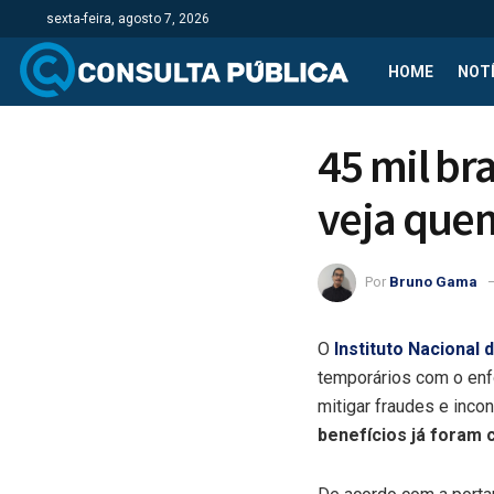
sexta-feira, agosto 7, 2026
HOME
NOTÍ
45 mil br
veja que
Por
Bruno Gama
O
Instituto Nacional 
temporários com o enf
mitigar fraudes e inco
benefícios já foram 