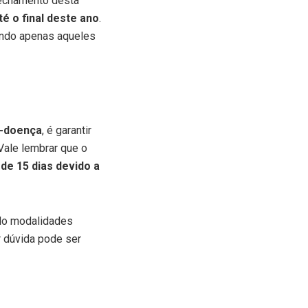
 fechamento desta
té o final deste ano
.
iando apenas aqueles
o-doença
, é garantir
Vale lembrar que o
de 15 dias devido a
ndo modalidades
r dúvida pode ser