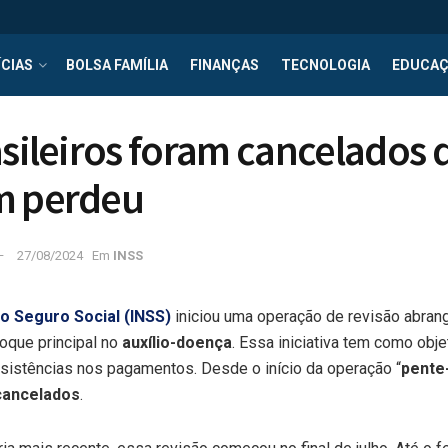
CIAS
BOLSA FAMÍLIA
FINANÇAS
TECNOLOGIA
EDUCA
asileiros foram cancelados 
m perdeu
27/08/2024
Em
INSS
do Seguro Social (INSS)
iniciou uma operação de revisão abran
oque principal no
auxílio-doença
. Essa iniciativa tem como objet
nsistências nos pagamentos. Desde o início da operação “
pente
cancelados
.