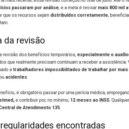
ia mais recente, essa revisão começou no final de julho. Até o
fícios passaram por análise
, e a meta é revisar
mais 800 mil a
r que os recursos sejam
distribuídos corretamente
, benefic
tam.
 da revisão
 da revisão dos benefícios temporários,
especialmente o auxíli
os que realmente precisam continuam a receber a assistência. 
nado a
trabalhadores impossibilitados de trabalhar por mais 
ou
acidentes
.
enefício, é obrigatório passar por uma perícia médica, emprega
stmed,
e contribuir por, no mínimo,
12 meses ao INSS
. Qualque
Central de Atendimento 135
.
irregularidades encontradas