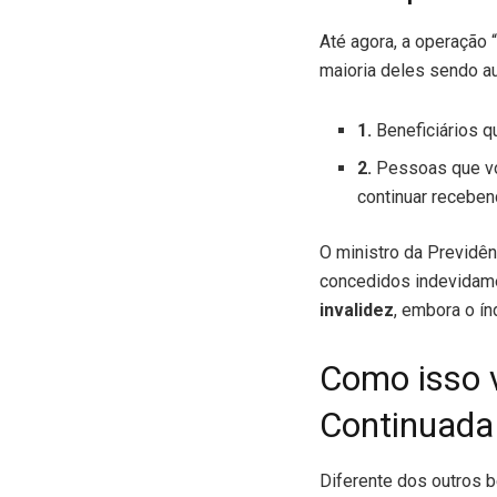
Até agora, a operação “
maioria deles sendo au
1.
Beneficiários q
2.
Pessoas que vo
continuar receben
O ministro da Previdên
concedidos indevidame
invalidez
, embora o í
Como isso v
Continuada
Diferente dos outros b