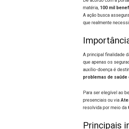
De acordo com a portar
matéria,
100 mil bene
A ação busca assegura
que realmente necessi
Importância
A principal finalidade
que apenas os segurad
auxílio-doença é desti
problemas de saúde
Para ser elegível ao b
presenciais ou via
Ate
resolvida por meio da
Principais 