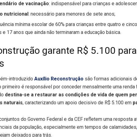
lendário de vacinação
: indispensável para crianças e adolesce
 nutricional
: necessário para menores de sete anos;
quência mínima escolar de 60% para crianças entre quatro e cinc
s e 17 anos que ainda não terminaram a educação básica.
onstrução garante R$ 5.100 para
os
ecém-introduzido
Auxílio Reconstrução
são formas adicionais de
 o primeiro é responsável por conceder mensalmente uma renda 
ndo
destina-se a restaurar as condições de vida de quem pe
s naturais
, caracterizando um apoio decisivo de R$ 5.100 em
p
conjuntos do Governo Federal e da CEF refletem uma resposta at
iais da população, especialmente em tempos de calamidades,
ejam deixados para trás.