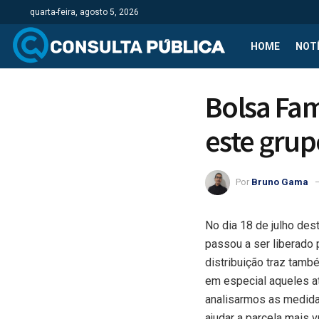
quarta-feira, agosto 5, 2026
HOME
NOTÍ
Bolsa Fam
este grup
Por
Bruno Gama
No dia 18 de julho de
passou a ser liberado 
distribuição traz tam
em especial aqueles a
analisarmos as medid
ajudar a parcela mais 