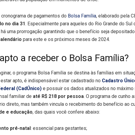
ao cronograma de pagamentos do
Bolsa Família
, elaborado pela C
o no dia 31
. Especialmente para aqueles do Rio Grande do Sul
, há uma prorrogação garantindo que o benefício seja deposita
calendário
para este e os próximos meses de 2024.
pto a receber o Bolsa Família?
inar, o programa Bolsa Família se destina às famílias em situ
estar apto, é indispensável estar cadastrado no
Cadastro Únic
Federal (CadÚnico)
e possuir os dados atualizados no máximo 
sal familiar de
até R$ 218 por pessoa
. O programa de cunho a
ário direto, mas também vincula o recebimento do benefício ao 
de e educação
, das quais você confere abaixo:
nto pré-natal
: essencial para gestantes;