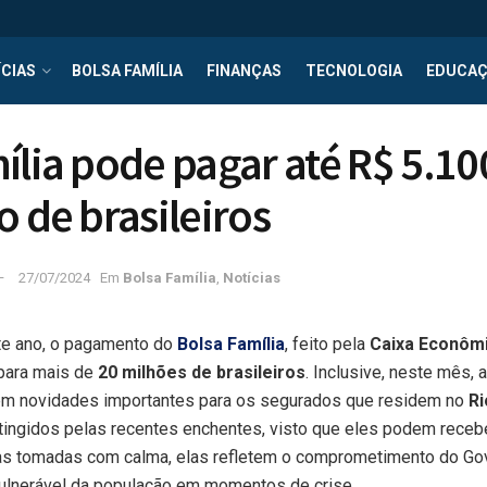
CIAS
BOLSA FAMÍLIA
FINANÇAS
TECNOLOGIA
EDUCA
ília pode pagar até R$ 5.10
o de brasileiros
27/07/2024
Em
Bolsa Família
,
Notícias
ste ano, o pagamento do
Bolsa Família
, feito pela
Caixa Econômi
para mais de
20 milhões de brasileiros
. Inclusive, neste mês, 
bém novidades importantes para os segurados que residem no
Ri
tingidos pelas recentes enchentes, visto que eles podem rece
as tomadas com calma, elas refletem o comprometimento do Go
vulnerável da população em momentos de crise.