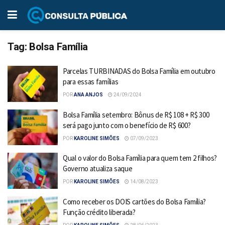
Tag:
Bolsa Família
Parcelas TURBINADAS do Bolsa Família em outubro
para essas famílias
POR
ANA ANJOS
24/09/2024
Bolsa Família setembro: Bônus de R$ 108 + R$ 300
será pago junto com o benefício de R$ 600?
POR
KAROLINE SIMÕES
07/09/2023
Qual o valor do Bolsa Família para quem tem 2 filhos?
Governo atualiza saque
POR
KAROLINE SIMÕES
14/08/2023
Como receber os DOIS cartões do Bolsa Família?
Função crédito liberada?