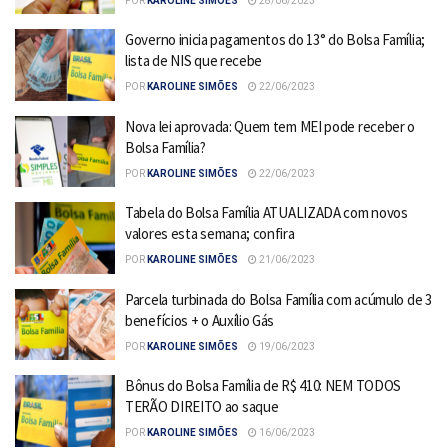
POR
KAROLINE SIMÕES
28/06/2023
Governo inicia pagamentos do 13° do Bolsa Família;
lista de NIS que recebe
POR
KAROLINE SIMÕES
22/06/2023
Nova lei aprovada: Quem tem MEI pode receber o
Bolsa Família?
POR
KAROLINE SIMÕES
22/06/2023
Tabela do Bolsa Família ATUALIZADA com novos
valores esta semana; confira
POR
KAROLINE SIMÕES
21/06/2023
Parcela turbinada do Bolsa Família com acúmulo de 3
benefícios + o Auxílio Gás
POR
KAROLINE SIMÕES
19/06/2023
Bônus do Bolsa Família de R$ 410: NEM TODOS
TERÃO DIREITO ao saque
POR
KAROLINE SIMÕES
16/06/2023