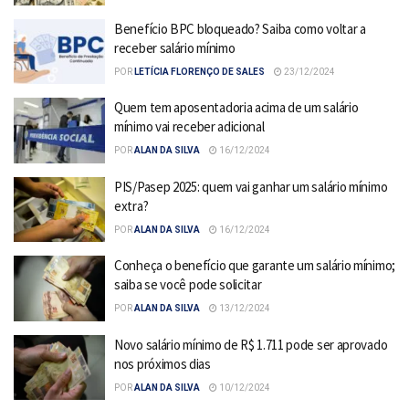
Benefício BPC bloqueado? Saiba como voltar a
receber salário mínimo
POR
LETÍCIA FLORENÇO DE SALES
23/12/2024
Quem tem aposentadoria acima de um salário
mínimo vai receber adicional
POR
ALAN DA SILVA
16/12/2024
PIS/Pasep 2025: quem vai ganhar um salário mínimo
extra?
POR
ALAN DA SILVA
16/12/2024
Conheça o benefício que garante um salário mínimo;
saiba se você pode solicitar
POR
ALAN DA SILVA
13/12/2024
Novo salário mínimo de R$ 1.711 pode ser aprovado
nos próximos dias
POR
ALAN DA SILVA
10/12/2024