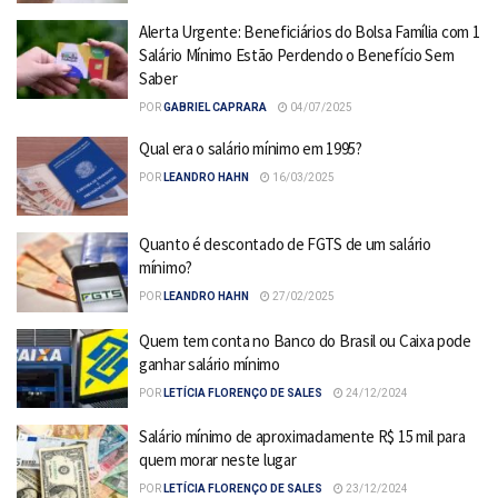
Alerta Urgente: Beneficiários do Bolsa Família com 1
Salário Mínimo Estão Perdendo o Benefício Sem
Saber
POR
GABRIEL CAPRARA
04/07/2025
Qual era o salário mínimo em 1995?
POR
LEANDRO HAHN
16/03/2025
Quanto é descontado de FGTS de um salário
mínimo?
POR
LEANDRO HAHN
27/02/2025
Quem tem conta no Banco do Brasil ou Caixa pode
ganhar salário mínimo
POR
LETÍCIA FLORENÇO DE SALES
24/12/2024
Salário mínimo de aproximadamente R$ 15 mil para
quem morar neste lugar
POR
LETÍCIA FLORENÇO DE SALES
23/12/2024