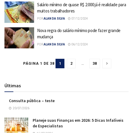
Salário mínimo de quase R$ 2.000 já é realidade para
muitos trabalhadores
POR
ALAN DA SILVA
07/12/2024
Nova regra do salário mínimo pode fazer grande
mudança
POR
ALAN DA SILVA
06/12/2024
1
2
…
38
PÁGINA 1 DE 38
Últimas
Consulta pública – teste
20/07/2026
Planeje suas Finanças em 2026: 5 Dicas Infalíveis
de Especialistas