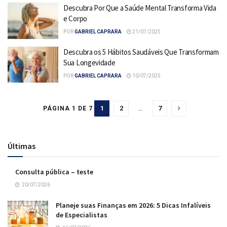
Descubra Por Que a Saúde Mental Transforma Vida
e Corpo
POR
GABRIEL CAPRARA
21/07/2025
Descubra os 5 Hábitos Saudáveis Que Transformam
Sua Longevidade
POR
GABRIEL CAPRARA
10/07/2025
1
2
…
7
PÁGINA 1 DE 7
Últimas
Consulta pública – teste
20/07/2026
Planeje suas Finanças em 2026: 5 Dicas Infalíveis
de Especialistas