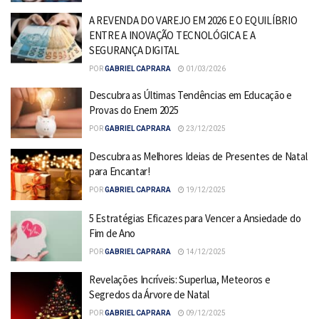
A REVENDA DO VAREJO EM 2026 E O EQUILÍBRIO
ENTRE A INOVAÇÃO TECNOLÓGICA E A
SEGURANÇA DIGITAL
POR
GABRIEL CAPRARA
01/03/2026
Descubra as Últimas Tendências em Educação e
Provas do Enem 2025
POR
GABRIEL CAPRARA
23/12/2025
Descubra as Melhores Ideias de Presentes de Natal
para Encantar!
POR
GABRIEL CAPRARA
19/12/2025
5 Estratégias Eficazes para Vencer a Ansiedade do
Fim de Ano
POR
GABRIEL CAPRARA
14/12/2025
Revelações Incríveis: Superlua, Meteoros e
Segredos da Árvore de Natal
POR
GABRIEL CAPRARA
09/12/2025