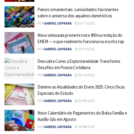
Peixes ornamentais: curiosidades fascinantes
sobre o universo dos aquários domésticos
POR
GABRIEL CAPRARA
02/11/2025
Nova videoaula promete nota 900 na redação do
ENEM — o que realmente funciona na escrita top
POR
GABRIEL CAPRARA
30/10/2025
Descubra Como a Espontaneidade Transforma
Desafios em Poesia Cotidiana
POR
GABRIEL CAPRARA
05/10/2025
Domine as Atualidades do Enem 2025: Cinco Dicas
Especiais de Estudo
POR
GABRIEL CAPRARA
02/09/2025
Novo Calendário de Pagamentos do Bolsa Família e
Auxílio Gás em Agosto
POR
GABRIEL CAPRARA
18/08/2025