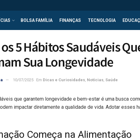
CIAS
BOLSA FAMÍLIA
FINANÇAS
TECNOLOGIA
EDUCA
os 5 Hábitos Saudáveis Qu
mam Sua Longevidade
ra
10/07/2025
Em
Dicas e Curiosidades
,
Notícias
,
Saúde
dáveis que garantem longevidade e bem-estar é uma busca com
odem impactar diretamente a qualidade de vida. Adotar esses há
mação Começa na Alimentação