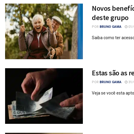
Novos benefíc
deste grupo
POR
BRUNO GAMA
01/
Saiba como ter acesso
Estas são as r
POR
BRUNO GAMA
31/
Veja se você esta apt