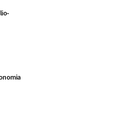
lio-
conomia