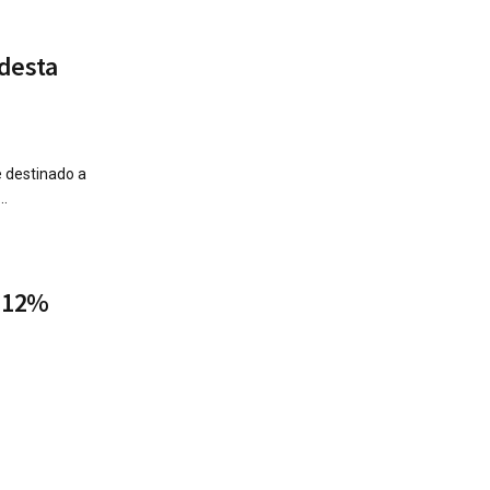
 desta
e destinado a
..
m 12%