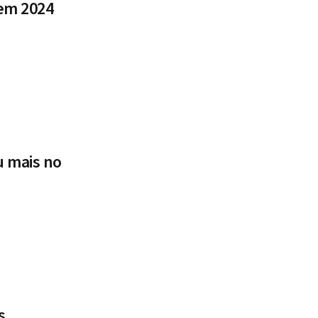
 em 2024
u mais no
s