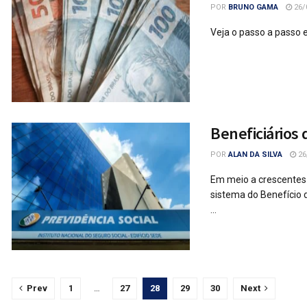
POR
BRUNO GAMA
26/
Veja o passo a passo e
Beneficiários
POR
ALAN DA SILVA
26
Em meio a crescentes 
sistema do Benefício 
...
Prev
1
…
27
28
29
30
Next