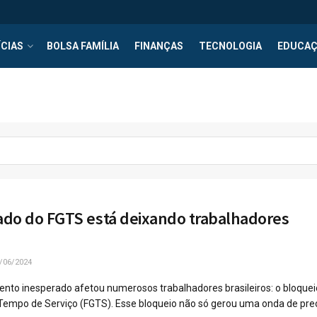
CIAS
BOLSA FAMÍLIA
FINANÇAS
TECNOLOGIA
EDUCA
do do FGTS está deixando trabalhadores
/06/2024
to inesperado afetou numerosos trabalhadores brasileiros: o bloquei
Tempo de Serviço (FGTS). Esse bloqueio não só gerou uma onda de preo