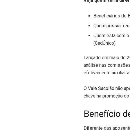
Veja quem teria direi
Beneficiários do 
Quem possuir renda
Quem está com o 
(CadÚnico).
Lançado em maio de 20
análise nas comissões
efetivamente auxiliar 
O Vale Sacolão não ap
chave na promoção do 
Benefício 
Diferente das aposent