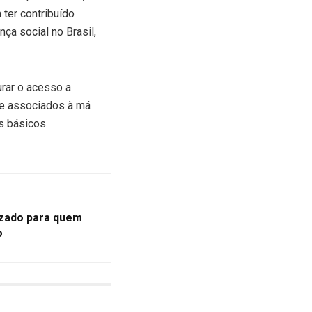
ter contribuído
ça social no Brasil,
rar o acesso a
de associados à má
s básicos.
izado para quem
o