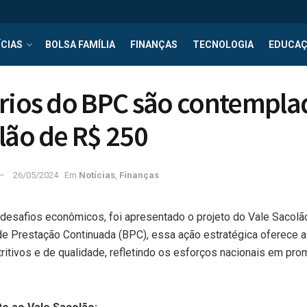
CIAS
BOLSA FAMÍLIA
FINANÇAS
TECNOLOGIA
EDUCA
ários do BPC são contempl
lão de R$ 250
26/05/2024
Em
Notícias
,
Finanças
desafios econômicos, foi apresentado o projeto do Vale Sacolão
e Prestação Continuada (BPC), essa ação estratégica oferece a 
ritivos e de qualidade, refletindo os esforços nacionais em p