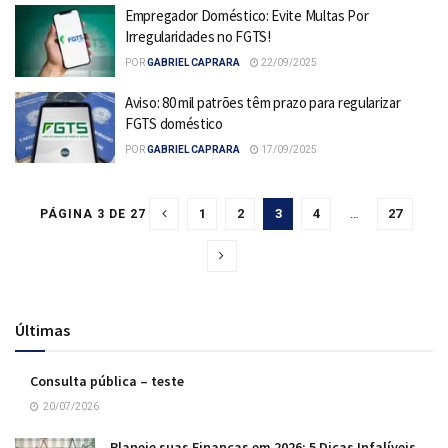
Empregador Doméstico: Evite Multas Por
Irregularidades no FGTS!
POR
GABRIEL CAPRARA
22/09/2025
Aviso: 80 mil patrões têm prazo para regularizar
FGTS doméstico
POR
GABRIEL CAPRARA
17/09/2025
1
2
3
4
…
27
PÁGINA 3 DE 27
Últimas
Consulta pública – teste
20/07/2026
Planeje suas Finanças em 2026: 5 Dicas Infalíveis