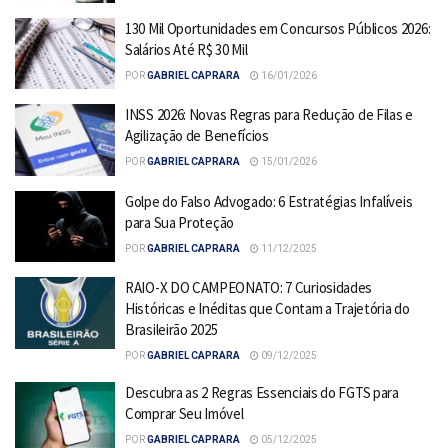
130 Mil Oportunidades em Concursos Públicos 2026:
Salários Até R$ 30 Mil
POR
GABRIEL CAPRARA
16/01/2026
INSS 2026: Novas Regras para Redução de Filas e
Agilização de Benefícios
POR
GABRIEL CAPRARA
15/01/2026
Golpe do Falso Advogado: 6 Estratégias Infalíveis
para Sua Proteção
POR
GABRIEL CAPRARA
11/12/2025
RAIO-X DO CAMPEONATO: 7 Curiosidades
Históricas e Inéditas que Contam a Trajetória do
Brasileirão 2025
POR
GABRIEL CAPRARA
09/12/2025
Descubra as 2 Regras Essenciais do FGTS para
Comprar Seu Imóvel
POR
GABRIEL CAPRARA
05/12/2025