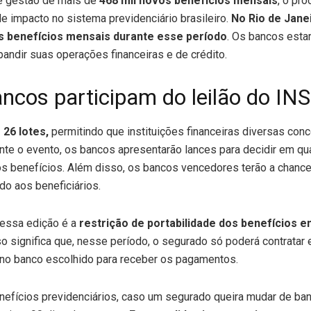
e gestão de mais de
468 mil novos benefícios mensais
, o pr
e impacto no sistema previdenciário brasileiro.
No Rio de Jane
s benefícios mensais durante esse período
. Os bancos esta
andir suas operações financeiras e de crédito.
cos participam do leilão do IN
 26 lotes,
permitindo que instituições financeiras diversas con
ante o evento, os bancos apresentarão lances para decidir em q
s benefícios. Além disso, os bancos vencedores terão a chance
o aos beneficiários.
essa edição é a
restrição de portabilidade dos benefícios 
o significa que, nesse período, o segurado só poderá contrata
no banco escolhido para receber os pagamentos.
nefícios previdenciários, caso um segurado queira mudar de ban