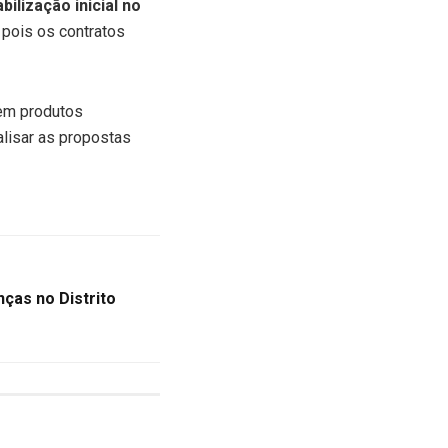
ilização inicial no
 pois os contratos
rem produtos
alisar as propostas
ças no Distrito