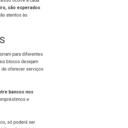
ocesso ocorre a cada
iro, são esperados
rão atentos às
SS
corram para diferentes
uais blocos desejam
 de oferecer serviços
entre bancos nos
r empréstimos e
co, só poderá ser