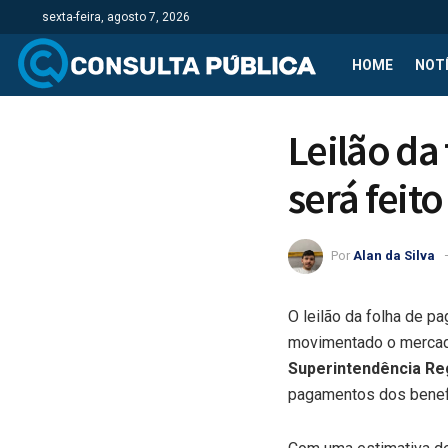
sexta-feira, agosto 7, 2026
HOME
NOTÍ
Leilão da
será feito
Por
Alan da Silva
O leilão da folha de p
movimentado o mercado
Superintendência Re
pagamentos dos benefí