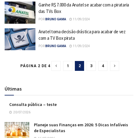
Ganhe R$ 7.000 da Anatel se acabar com a pirataria
das TVs Box
POR
BRUNO GAMA
11/09/2024
Anatel toma decisão drástica para acabar de vez
com a TV Box pirata
POR
BRUNO GAMA
11/09/2024
1
2
3
4
PÁGINA 2 DE 4
Últimas
Consulta pública – teste
20/07/2026
Planeje suas Finanças em 2026: 5 Dicas Infalíveis
de Especialistas