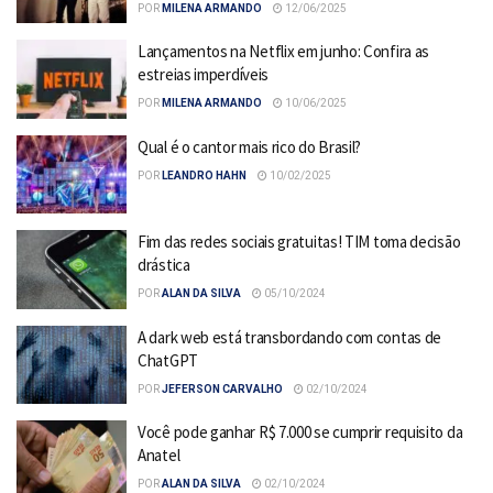
POR
MILENA ARMANDO
12/06/2025
Lançamentos na Netflix em junho: Confira as
estreias imperdíveis
POR
MILENA ARMANDO
10/06/2025
Qual é o cantor mais rico do Brasil?
POR
LEANDRO HAHN
10/02/2025
Fim das redes sociais gratuitas! TIM toma decisão
drástica
POR
ALAN DA SILVA
05/10/2024
A dark web está transbordando com contas de
ChatGPT
POR
JEFERSON CARVALHO
02/10/2024
Você pode ganhar R$ 7.000 se cumprir requisito da
Anatel
POR
ALAN DA SILVA
02/10/2024