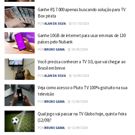
Ganhe R$ 7.000 apenas buscando solução para TV
Box pirata
POR
ALAN DA SILVA
01/10/2024
Ganhe 10GB de internet para usar em mais de 130
países pelo Nubank
POR
BRUNO GAMA
18/09/2024
Você precisa conhecer a TV 3.0, que vai chegar ao
Brasil em breve
POR
ALAN DA SILVA
16/09/2024
Veja como acesso o Pluto TV 100% gratuito na sua
televisão
POR
BRUNO GAMA
12/09/2024
Qual jogo vai passar na TV Globo hoje, quinta-feira
(12/09)?
POR
BRUNO GAMA
12/09/2024