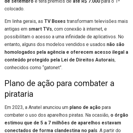
de setembro
e terá prêmios de
até R$ 7.000
para o 1º
colocado.
Em linha gerais, as
TV Boxes
transformam televisões mais
antigas em
smart TVs
, com conexão à internet, e
possibilitam o acesso a uma infinidade de aplicativos. No
entanto, alguns dos modelos vendidos e usados
não são
homologados pela agência e oferecem acesso ilegal a
conteúdo protegido pela Lei de Direitos Autorais
,
conhecidos como “gatonet”.
Plano de ação para combater a
pirataria
Em 2023, a Anatel anunciou um
plano de ação
para
combater o uso dos aparelhos piratas. Na ocasião,
o órgão
estimou que de 5 a 7 milhões de aparelhos estavam
conectados de forma clandestina no país
. A partir do