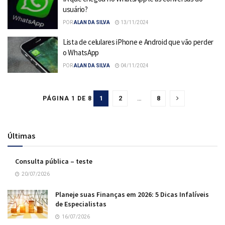
usuário?
POR
ALAN DA SILVA
13/11/2024
Lista de celulares iPhone e Android que vão perder
o WhatsApp
POR
ALAN DA SILVA
04/11/2024
1
2
…
8
PÁGINA 1 DE 8
Últimas
Consulta pública – teste
20/07/2026
Planeje suas Finanças em 2026: 5 Dicas Infalíveis
de Especialistas
16/07/2026