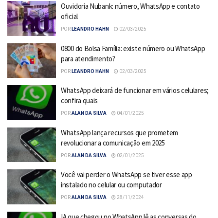
Ouvidoria Nubank: número, WhatsApp e contato
oficial
POR
LEANDRO HAHN
02/03/2025
0800 do Bolsa Família: existe número ou WhatsApp
para atendimento?
POR
LEANDRO HAHN
02/03/2025
WhatsApp deixará de funcionar em vários celulares;
confira quais
POR
ALAN DA SILVA
04/01/2025
WhatsApp lança recursos que prometem
revolucionar a comunicação em 2025
POR
ALAN DA SILVA
02/01/2025
Você vai perder o WhatsApp se tiver esse app
instalado no celular ou computador
POR
ALAN DA SILVA
28/11/2024
IA que chegou no WhatsApp lê as conversas do