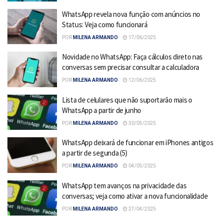
WhatsApp revela nova função com anúncios no
Status: Veja como funcionará
POR
MILENA ARMANDO
17/06/2025
Novidade no WhatsApp: Faça cálculos direto nas
conversas sem precisar consultar a calculadora
POR
MILENA ARMANDO
12/06/2025
Lista de celulares que não suportarão mais o
WhatsApp a partir de junho
POR
MILENA ARMANDO
30/05/2025
WhatsApp deixará de funcionar em iPhones antigos
a partir de segunda (5)
POR
MILENA ARMANDO
04/05/2025
WhatsApp tem avanços na privacidade das
conversas; veja como ativar a nova funcionalidade
POR
MILENA ARMANDO
27/04/2025