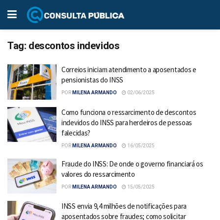
Tag:
descontos indevidos
Correios iniciam atendimento a aposentados e
pensionistas do INSS
POR
MILENA ARMANDO
02/06/2025
Como funciona o ressarcimento de descontos
indevidos do INSS para herdeiros de pessoas
falecidas?
POR
MILENA ARMANDO
16/05/2025
Fraude do INSS: De onde o governo financiará os
valores do ressarcimento
POR
MILENA ARMANDO
15/05/2025
INSS envia 9,4 milhões de notificações para
aposentados sobre fraudes; como solicitar