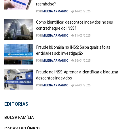
reembolso?
POR
MILENA ARMANDO
14/05/2025
Como identificar descontos indevidos no seu
contracheque do INSS?
POR
MILENA ARMANDO
11/05/2025
Fraude bilionária no INSS: Saiba quais são as
entidades sob investigação
POR
MILENA ARMANDO
26/04/2025
Fraude no INSS: Aprenda a identificar e bloquear
descontos indevidos
POR
MILENA ARMANDO
24/04/2025
EDITORIAS
BOLSA FAMÍLIA
CADASTRO ÚNICO