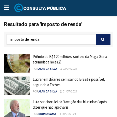
Resultado para 'imposto de renda'
Prêmio de R$ 120 milhões: sorteio da Mega-Sena
acumulada hoje (2)
POR
ALAN DA SILVA
02/07/2024
Lucrar em dólares sem sair do Brasil é possível,
segundo a Forbes
POR
ALAN DA SILVA
01/07/2024
Lula sanciona lei da ‘taxação das blusinhas’ após
dizer que não aprovaria
POR
BRUNO GAMA
28/06/2024