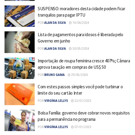
SUSPENSO: moradores desta cidade podem ficar
tranquilos para pagar IPTU
POR
ALAN DA SILVA
14/06/2024
Lista de pagamentos para idosos é liberada pelo
Governo em junho
POR
ALAN DA SILVA
30/05/2024
Importação de roupa feminina cresce 407%; Câmara
aprova taxação em compras de US$ 50
POR
BRUNO GAMA
29/05/2024
Com estes passos simples você pode turbinar o
limite do seu cartão Inter
POR
VIRGÍNIA LELLYS
22/01/2023
Bolsa Família: governo deve cobrar novos requisitos
para a permanência no programa
POR
VIRGÍNIA LELLYS
07/01/2023