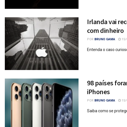
Irlanda vai re
com dinheiro
POR
BRUNO GAMA
15/
Entenda o caso curios
98 países for
iPhones
POR
BRUNO GAMA
15/
Saiba como se proteg