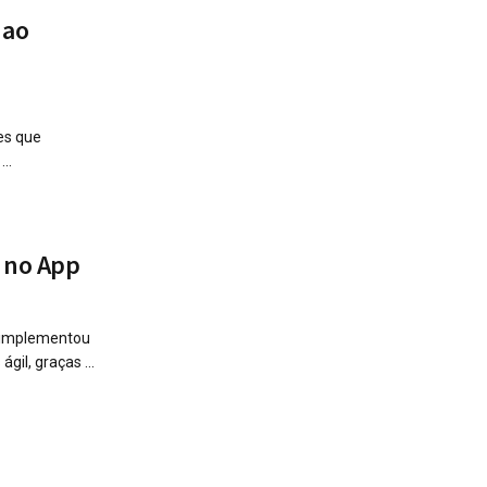
 ao
es que
..
a no App
o, implementou
il, graças ...