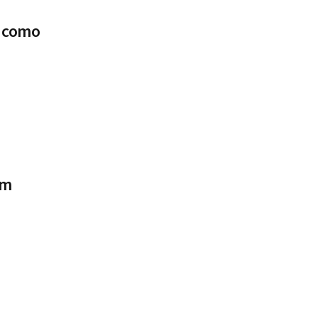
e como
um