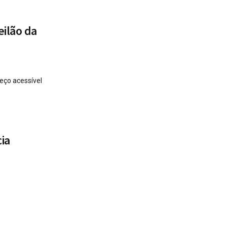
eilão da
eço acessível
ia