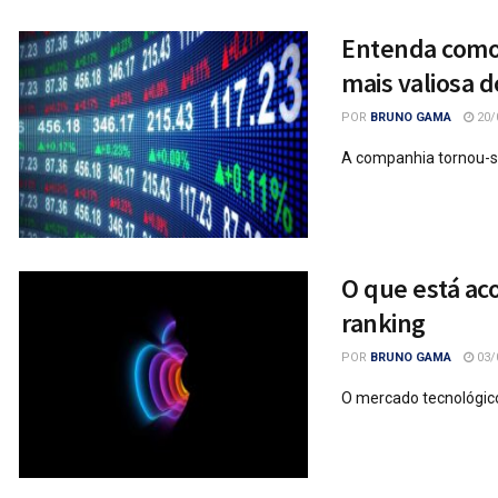
Entenda como 
mais valiosa 
POR
BRUNO GAMA
20/
A companhia tornou-s
O que está ac
ranking
POR
BRUNO GAMA
03/
O mercado tecnológic