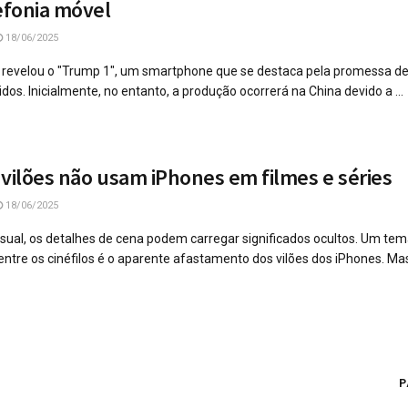
lefonia móvel
18/06/2025
 revelou o "Trump 1", um smartphone que se destaca pela promessa de
dos. Inicialmente, no entanto, a produção ocorrerá na China devido a ...
 vilões não usam iPhones em filmes e séries
18/06/2025
isual, os detalhes de cena podem carregar significados ocultos. Um te
ntre os cinéfilos é o aparente afastamento dos vilões dos iPhones. Mas 
P