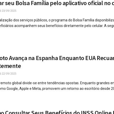
 seu Bolsa Família pelo aplicativo oficial no 
23/09/2025
lização dos serviços públicos, o programa do Bolsa Família disponibili
eficiários acompanhem seus benefícios diretamente pelo celular. A segu
oto Avança na Espanha Enquanto EUA Recu
temente
22/09/2025
 remoto global divide-se entre tendências opostas. Enquanto grandes 
omo Google, Apple e Meta, promovem um retorno ao escritório desde 202
 Consultar Seus Benefícios do INSS Online 