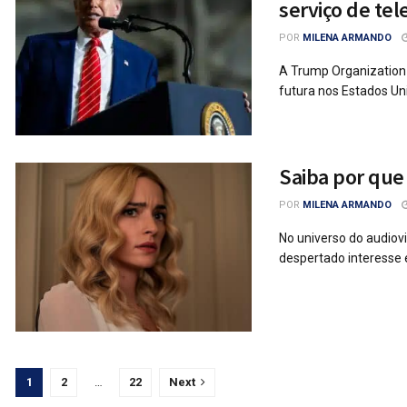
serviço de te
POR
MILENA ARMANDO
A Trump Organization
futura nos Estados Uni
Saiba por que
POR
MILENA ARMANDO
No universo do audiov
despertado interesse e
1
2
…
22
Next