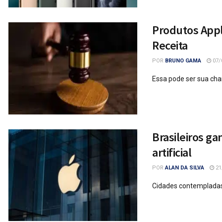
Produtos Apple
Receita
POR
BRUNO GAMA
07/
Essa pode ser sua cha
Brasileiros ga
artificial
POR
ALAN DA SILVA
21
Cidades contempladas 