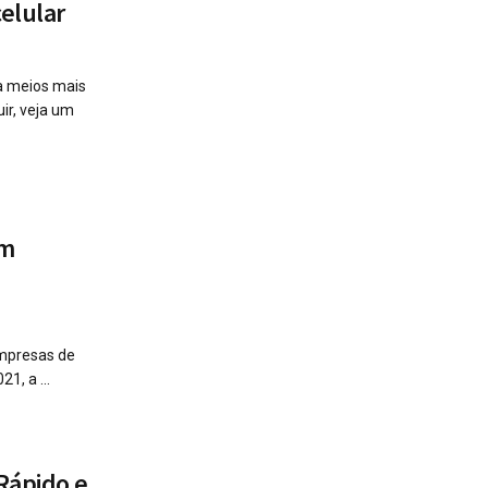
celular
za meios mais
ir, veja um
am
empresas de
1, a ...
Rápido e