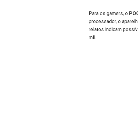
Para os gamers, o
POC
processador, o aparel
relatos indicam possív
mil.