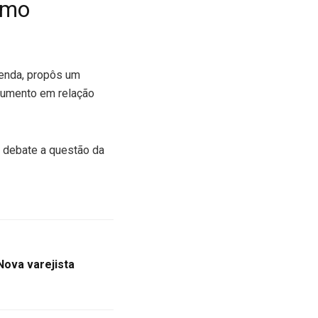
imo
zenda, propôs um
 aumento em relação
m debate a questão da
Nova varejista