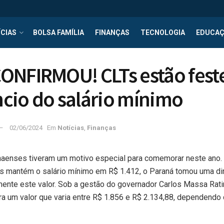
CIAS
BOLSA FAMÍLIA
FINANÇAS
TECNOLOGIA
EDUCA
ONFIRMOU! CLTs estão fest
cio do salário mínimo
02/06/2024
Em
Notícias
,
Finanças
naenses tiveram um motivo especial para comemorar neste ano. 
s mantém o salário mínimo em R$ 1.412, o Paraná tomou uma dir
mente este valor. Sob a gestão do governador Carlos Massa Ratin
ra um valor que varia entre R$ 1.856 e R$ 2.134,88, dependendo 