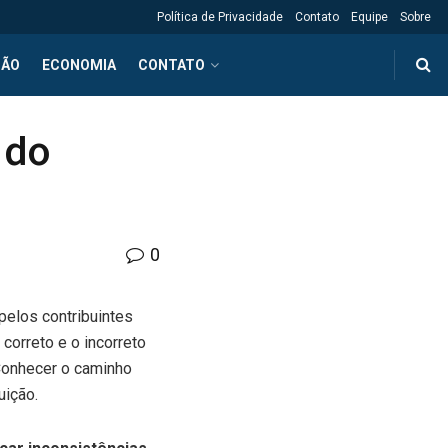
Política de Privacidade
Contato
Equipe
Sobre
ÇÃO
ECONOMIA
CONTATO
 do
0
elos contribuintes
 correto e o incorreto
 Conhecer o caminho
uição.