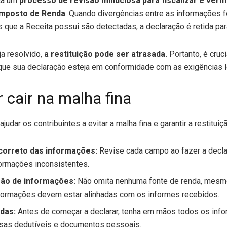
ica um
processo de revisão minuciosa para fiscalizar e verif
Imposto de Renda
. Quando divergências entre as informações 
s que a Receita possui são detectadas, a declaração é retida par
a resolvido,
a restituição pode ser atrasada.
Portanto, é cruci
 que sua declaração esteja em conformidade com as exigências l
 cair na malha fina
dar os contribuintes a evitar a malha fina e garantir a restituiç
correto das informações:
Revise cada campo ao fazer a declar
formações inconsistentes.
são de informações:
Não omita nenhuma fonte de renda, mesm
nformações devem estar alinhadas com os informes recebidos.
idas:
Antes de começar a declarar, tenha em mãos todos os inf
sas dedutíveis e documentos pessoais.