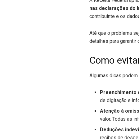
A Receita Federal apl
nas declarações do 
contribuinte e os dado
Até que o problema sej
detalhes para garantir
Como evitar
Algumas dicas podem aju
Preenchimento 
de digitação e in
Atenção à omis
valor. Todas as i
Deduções indev
recibos de despe