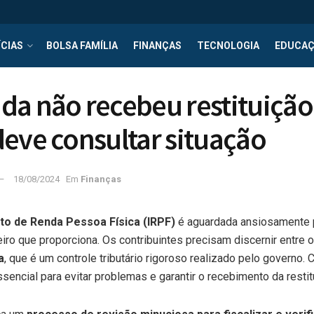
CIAS
BOLSA FAMÍLIA
FINANÇAS
TECNOLOGIA
EDUCA
a não recebeu restituição
eve consultar situação
18/08/2024
Em
Finanças
o de Renda Pessoa Física (IRPF)
é aguardada ansiosamente p
eiro que proporciona. Os contribuintes precisam discernir entre o
a
, que é um controle tributário rigoroso realizado pelo governo.
sencial para evitar problemas e garantir o recebimento da restit