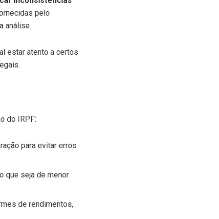
icar inconsistências
fornecidas pelo
a análise.
al estar atento a certos
egais.
ão do IRPF:
ação para evitar erros
o que seja de menor
ormes de rendimentos,