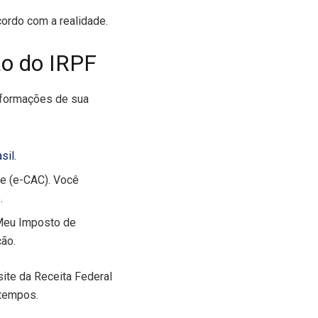
ordo com a realidade.
ão do IRPF
informações de sua
asil
.
te (e-CAC). Você
.
“Meu Imposto de
ção.
site da Receita Federal
atempos.