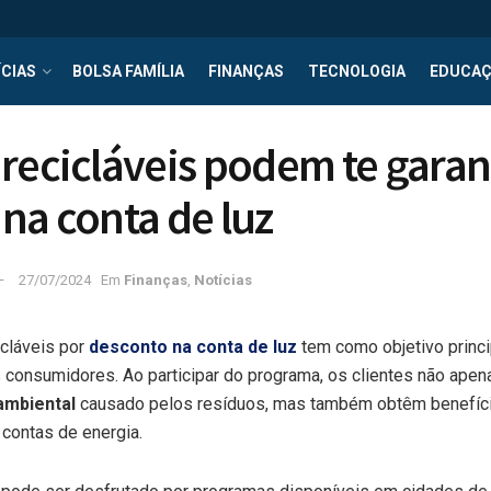
CIAS
BOLSA FAMÍLIA
FINANÇAS
TECNOLOGIA
EDUCA
recicláveis podem te garan
na conta de luz
27/07/2024
Em
Finanças
,
Notícias
icláveis por
desconto na conta de luz
tem como objetivo princi
 consumidores. Ao participar do programa, os clientes não apen
ambiental
causado pelos resíduos, mas também obtêm benefíci
 contas de energia.