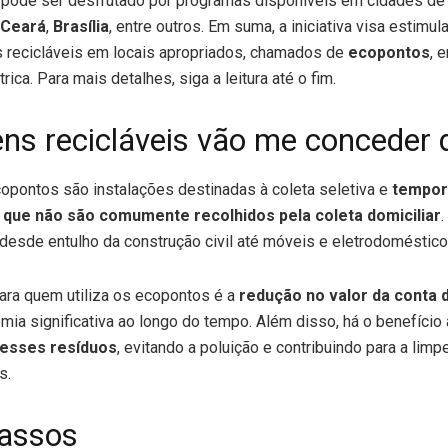
pode ser desfrutado por programas disponíveis em cidades de
Ceará
,
Brasília
, entre outros. Em suma, a iniciativa visa estimul
s recicláveis em locais apropriados, chamados de
ecopontos
, 
trica. Para mais detalhes, siga a leitura até o fim.
ns recicláveis vão me conceder
copontos são instalações destinadas à coleta seletiva e
tempor
 que não são comumente recolhidos pela coleta domiciliar
desde entulho da construção civil até móveis e eletrodoméstico
ara quem utiliza os ecopontos é a
redução no valor da conta d
ia significativa ao longo do tempo. Além disso, há o benefício
desses resíduos
, evitando a poluição e contribuindo para a lim
s.
assos