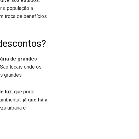
 diversos estados,
ar a população a
em troca de benefícios
 descontos?
ária de grandes
. São locais onde os
s grandes.
e luz
, que pode
 ambiental,
já que há a
peza urbana e