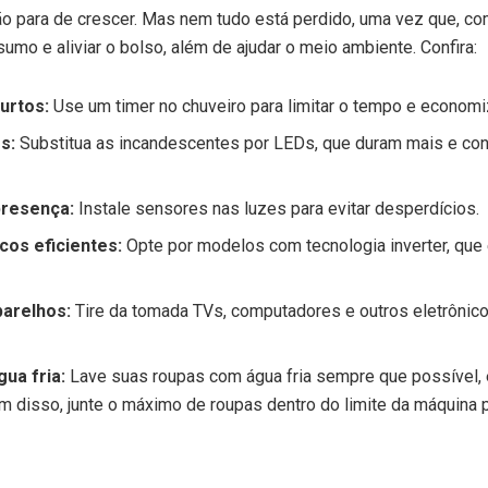
o para de crescer. Mas nem tudo está perdido, uma vez que, co
umo e aliviar o bolso, além de ajudar o meio ambiente. Confira:
urtos:
Use um timer no chuveiro para limitar o tempo e economiz
s:
Substitua as incandescentes por LEDs, que duram mais e c
presença:
Instale sensores nas luzes para evitar desperdícios.
cos eficientes:
Opte por modelos com tecnologia inverter, qu
parelhos:
Tire da tomada TVs, computadores e outros eletrônic
gua fria:
Lave suas roupas com água fria sempre que possível,
m disso, junte o máximo de roupas dentro do limite da máquina p