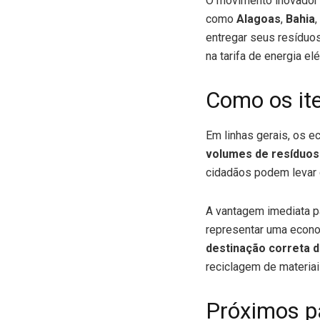
O movimento inovador 
como
Alagoas
,
Bahia
,
entregar seus resíduo
na tarifa de energia elé
Como os ite
Em linhas gerais, os e
volumes de resíduos
cidadãos podem levar 
A vantagem imediata p
representar uma econom
destinação correta 
reciclagem de materiai
Próximos p