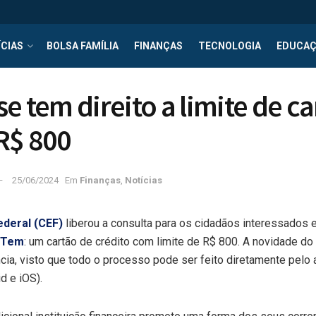
CIAS
BOLSA FAMÍLIA
FINANÇAS
TECNOLOGIA
EDUCA
se tem direito a limite de c
R$ 800
25/06/2024
Em
Finanças
,
Notícias
deral (CEF)
liberou a consulta para os cidadãos interessados 
 Tem
: um cartão de crédito com limite de R$ 800. A novidade do 
cia, visto que todo o processo pode ser feito diretamente pelo a
d e iOS).