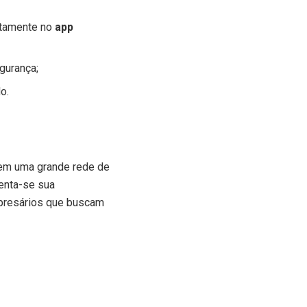
retamente no
app
urança;
o.
 em uma grande rede de
menta-se sua
mpresários que buscam