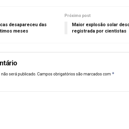
Próximo post
rcas desapareceu das
Maior explosão solar desd
últimos meses
registrada por cientistas
ntário
*
 não será publicado.
Campos obrigatórios são marcados com