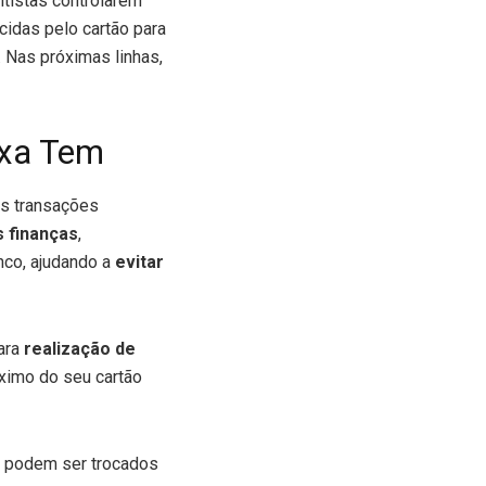
ntistas controlarem
cidas pelo cartão para
 Nas próximas linhas,
ixa Tem
s transações
s finanças
,
nco, ajudando a
evitar
para
realização de
áximo do seu cartão
e podem ser trocados