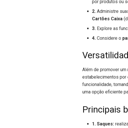
por produtos ou s
2.
Administre suas
Cartões Caixa
(d
3.
Explore as func
4.
Considere o
pa
Versatilida
Além de promover um m
estabelecimentos por 
funcionalidade, tornan
uma opção eficiente p
Principais 
1. Saques:
realiz