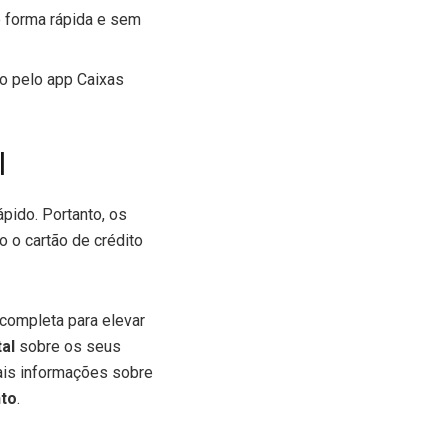
e forma rápida e sem
o pelo app Caixas
l
pido. Portanto, os
o o cartão de crédito
completa para elevar
tal
sobre os seus
mais informações sobre
nto
.