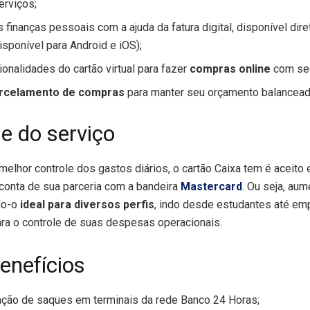
erviços;
 finanças pessoais com a ajuda da fatura digital, disponível di
isponível para Android e iOS);
ionalidades do cartão virtual para fazer
compras online
com seg
rcelamento de compras
para manter seu orçamento balancead
de do serviço
elhor controle dos gastos diários, o cartão Caixa tem é aceito
conta de sua parceria com a bandeira
Mastercard
. Ou seja, au
do-o
ideal para diversos perfis
, indo desde estudantes até e
ara o controle de suas despesas operacionais.
benefícios
ação de saques em terminais da rede Banco 24 Horas;