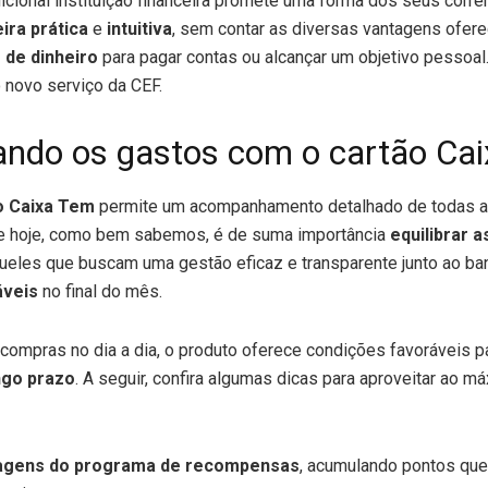
adicional instituição financeira promete uma forma dos seus corre
ira prática
e
intuitiva
, sem contar as diversas vantagens ofere
 de dinheiro
para pagar contas ou alcançar um objetivo pessoal.
 novo serviço da CEF.
zando os gastos com o cartão Ca
o Caixa Tem
permite um acompanhamento detalhado de todas a
de hoje, como bem sabemos, é de suma importância
equilibrar a
ueles que buscam uma gestão eficaz e transparente junto ao ba
áveis
no final do mês.
 compras no dia a dia, o produto oferece condições favoráveis 
ngo prazo
. A seguir, confira algumas dicas para aproveitar ao m
agens do programa de recompensas
, acumulando pontos qu