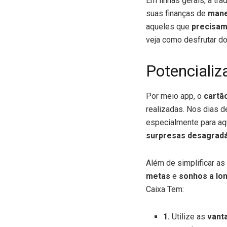
Em linhas gerais, a tr
suas finanças de
mane
aqueles que
precisam
veja como desfrutar do
Potenciali
Por meio app, o
cartã
realizadas. Nos dias 
especialmente para aq
surpresas desagrad
Além de simplificar as
metas
e
sonhos a lo
Caixa Tem:
1.
Utilize as
vant