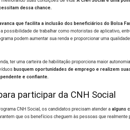
 e melhorando suas condições de vida.
A CNH Social é uma polít
cessitam dessa chance.
avanca que facilita a inclusão dos beneficiários do Bolsa F
 possibilidade de trabalhar como motoristas de aplicativo, entr
rograma podem aumentar sua renda e proporcionar uma qualidade
da, ter uma carteira de habilitação proporciona maior autonomia
ivíduos
busquem oportunidades de emprego e realizem suas 
pendente e confiante.
para participar da CNH Social
programa CNH Social, os candidatos precisam atender a
alguns c
garantem que os benefícios cheguem às pessoas que realmente 