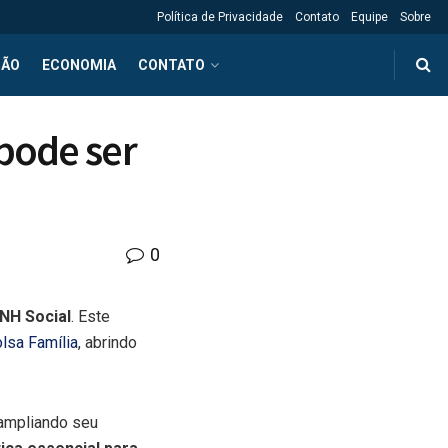
Política de Privacidade
Contato
Equipe
Sobre
ÇÃO
ECONOMIA
CONTATO
 pode ser
0
NH Social
. Este
lsa Família
, abrindo
 ampliando seu