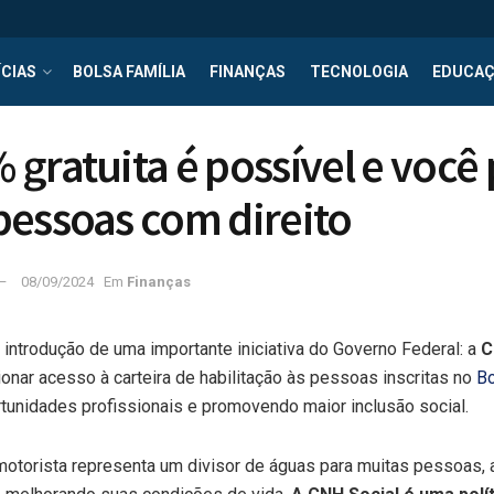
CIAS
BOLSA FAMÍLIA
FINANÇAS
TECNOLOGIA
EDUCA
gratuita é possível e você
essoas com direito
08/09/2024
Em
Finanças
introdução de uma importante iniciativa do Governo Federal: a
C
onar acesso à carteira de habilitação às pessoas inscritas no
Bo
tunidades profissionais e promovendo maior inclusão social.
 motorista representa um divisor de águas para muitas pessoas,