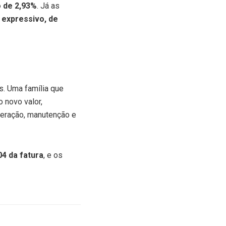
o de 2,93%
. Já as
 expressivo, de
. Uma família que
o novo valor,
peração, manutenção e
04 da fatura
, e os