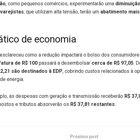
são
, como pequenos comércios, experimentarão uma
diminuiçã
varejistas
, que utilizam alta tensão, terão um
abatimento mais
ático de economia
esclareceu como a redução impactará o bolso dos consumidores
fatura de R$ 100
passará a desembolsar
cerca de R$ 97,05
. D
22,21 são destinados à EDP
, cobrindo custos relacionados à o
 de energia.
lo, as despesas com geração e transmissão receberão
R$ 37,
postos e tributos absorverão os
R$ 37,81 restantes.
Próximo post