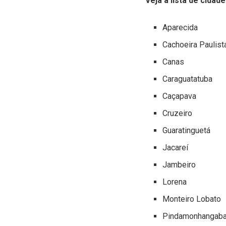
Veja a lista de cidad
Aparecida
Cachoeira Paulist
Canas
Caraguatatuba
Caçapava
Cruzeiro
Guaratinguetá
Jacareí
Jambeiro
Lorena
Monteiro Lobato
Pindamonhangab