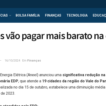
CIAS
BOLSA FAMÍLIA
FINANÇAS
TECNOLOGIA
EDUCA
s vão pagar mais barato na
16/10/2024
Em
Finanças
Energia Elétrica (Aneel) anunciou uma
significativa redução na
onária EDP
, que atende a
19 cidades da região do Vale do Pa
alizada no dia 15 de outubro, estabelece uma diminuição média 
o de 2023.