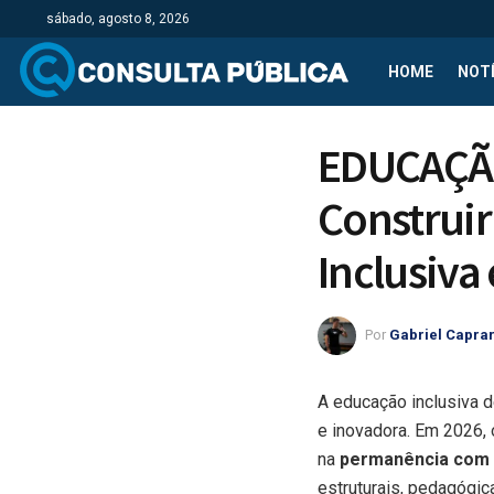
sábado, agosto 8, 2026
HOME
NOTÍ
EDUCAÇÃO
Construi
Inclusiva
Por
Gabriel Capra
A educação inclusiva d
e inovadora. Em 2026, o
na
permanência com 
estruturais, pedagógica