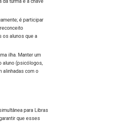
a da turma é a chave
amente; é participar
preconceito
s os alunos que a
ma ilha. Manter um
 aluno (psicólogos,
am alinhadas com o
simultânea para Libras
garantir que esses