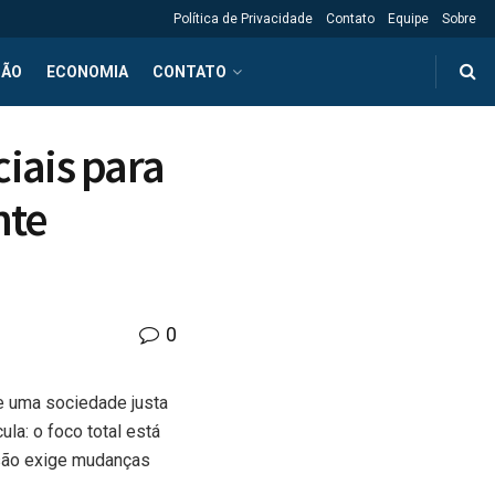
Política de Privacidade
Contato
Equipe
Sobre
ÇÃO
ECONOMIA
CONTATO
iais para
nte
0
de uma sociedade justa
ula: o foco total está
usão exige mudanças