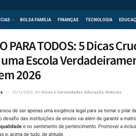
CIAS
BOLSA FAMÍLIA
FINANÇAS
TECNOLOGIA
EDUCA
 PARA TODOS: 5 Dicas Cruc
r uma Escola Verdadeirame
 em 2026
ra
23/12/2025
Em
Dicas e Curiosidades
,
Educação
,
Notícias
eixou de ser apenas uma exigência legal para se tornar o pilar 
 desafio das instituições de ensino vai além de garantir a matríc
qualidade
e no sentimento de pertencimento. Promover a incl
s e, acima de tudo, de atitude.