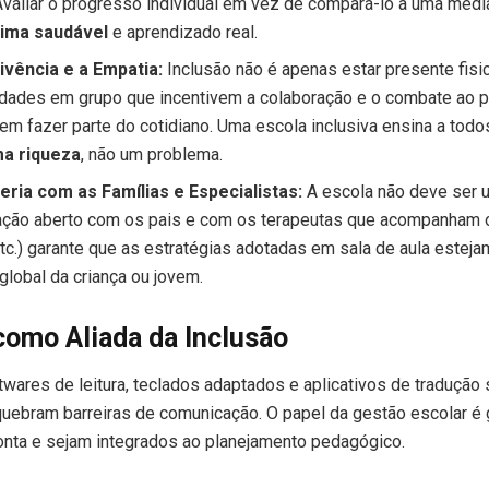
Avaliar o progresso individual em vez de compará-lo a uma médi
ima saudável
e aprendizado real.
vência e a Empatia:
Inclusão não é apenas estar presente fisic
idades em grupo que incentivem a colaboração e o combate ao 
em fazer parte do cotidiano. Uma escola inclusiva ensina a todo
ma riqueza
, não um problema.
eria com as Famílias e Especialistas:
A escola não deve ser u
ação aberto com os pais e com os terapeutas que acompanham o
tc.) garante que as estratégias adotadas em sala de aula estej
lobal da criança ou jovem.
como Aliada da Inclusão
wares de leitura, teclados adaptados e aplicativos de tradução 
quebram barreiras de comunicação. O papel da gestão escolar é 
nta e sejam integrados ao planejamento pedagógico.