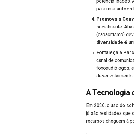
potencialidades. 
para uma
autoest
Promova a Convi
socialmente. Ativ
(capacitismo) dev
diversidade é u
Fortaleça a Parc
canal de comunic
fonoaudiólogos, e
desenvolvimento g
A Tecnologia 
Em 2026, o uso de soft
já são realidades que 
recursos cheguem à po