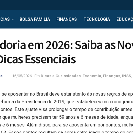
CIAS
BOLSA FAMÍLIA
FINANÇAS
TECNOLOGIA
EDUCA
oria em 2026: Saiba as No
Dicas Essenciais
ra
16/05/2026
Em
Dicas e Curiosidades
,
Economia
,
Finanças
,
INSS
,
se aposentar no Brasil deve estar atento às novas regras de ap
forma da Previdência de 2019, que estabeleceu um cronograma
pontos. Este ajuste visa prolongar o tempo de contribuição ante
m que mulheres precisam ter 59 anos e 6 meses de idade, enqu
 e 6 meses. Além disso, para se aposentarem por pontos, mulhe
103. Esses pontos resultam da soma entre idade e tempo de con