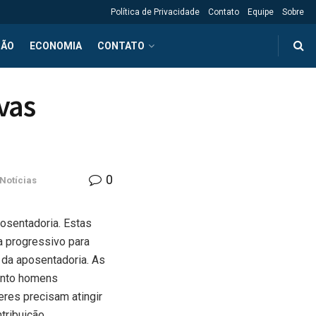
Política de Privacidade
Contato
Equipe
Sobre
ÇÃO
ECONOMIA
CONTATO
vas
0
Notícias
osentadoria. Estas
 progressivo para
s da aposentadoria. As
anto homens
res precisam atingir
tribuição.