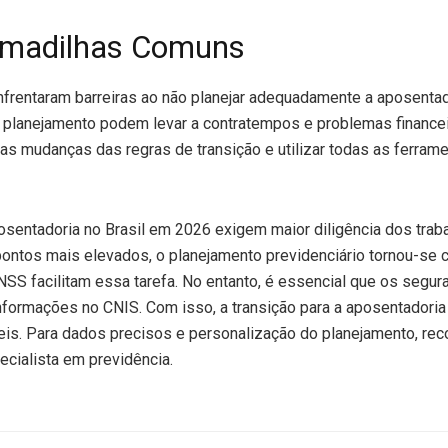
rmadilhas Comuns
enfrentaram barreiras ao não planejar adequadamente a aposenta
 planejamento podem levar a contratempos e problemas financei
as mudanças das regras de transição e utilizar todas as ferram
osentadoria no Brasil em 2026 exigem maior diligência dos tra
pontos mais elevados, o planejamento previdenciário tornou-se c
SS facilitam essa tarefa. No entanto, é essencial que os segur
nformações no CNIS. Com isso, a transição para a aposentadori
is. Para dados precisos e personalização do planejamento, re
cialista em previdência.