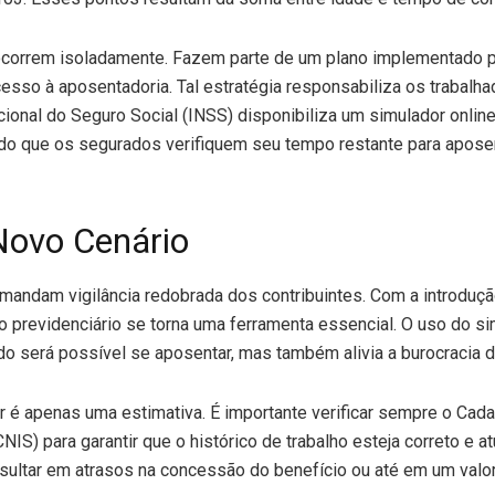
orrem isoladamente. Fazem parte de um plano implementado par
sso à aposentadoria. Tal estratégia responsabiliza os trabalha
acional do Seguro Social (INSS) disponibiliza um simulador online
ndo que os segurados verifiquem seu tempo restante para apose
Novo Cenário
mandam vigilância redobrada dos contribuintes. Com a introduç
to previdenciário se torna uma ferramenta essencial. O uso do s
do será possível se aposentar, mas também alivia a burocracia 
r é apenas uma estimativa. É importante verificar sempre o Cada
IS) para garantir que o histórico de trabalho esteja correto e a
esultar em atrasos na concessão do benefício ou até em um valo