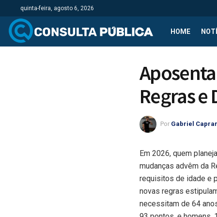
quinta-feira, agosto 6, 2026
HOME
NOTÍ
Aposentad
Regras e 
Por
Gabriel Capra
Em 2026, quem planeja 
mudanças advêm da Re
requisitos de idade e 
novas regras estipula
necessitam de 64 anos
93 pontos, e homens, 