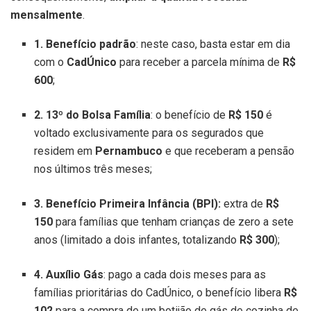
mensalmente
.
1. Benefício padrão
: neste caso, basta estar em dia
com o
CadÚnico
para receber a parcela mínima de
R$
600
;
2. 13º do Bolsa Família
: o benefício de
R$ 150
é
voltado exclusivamente para os segurados que
residem em
Pernambuco
e que receberam a pensão
nos últimos três meses;
3. Benefício Primeira Infância (BPI):
extra de
R$
150
para famílias que tenham crianças de zero a sete
anos (limitado a dois infantes, totalizando
R$ 300
);
4. Auxílio Gás
: pago a cada dois meses para as
famílias prioritárias do CadÚnico, o benefício libera
R$
102
para a compra de um botijão de gás de cozinha de