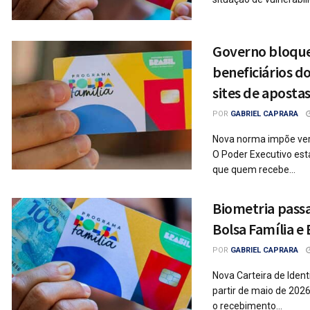
Governo bloque
beneficiários do
sites de apostas
POR
GABRIEL CAPRARA
Nova norma impõe ver
O Poder Executivo es
que quem recebe...
Biometria passa
Bolsa Família e
POR
GABRIEL CAPRARA
Nova Carteira de Ident
partir de maio de 202
o recebimento...