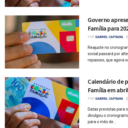
Governo aprese
Família para 20
POR
GABRIEL CAPRARA
Reajuste no cronogr
social passará por alt
repasses, que agora s
Calendário de 
Família em abri
POR
GABRIEL CAPRARA
Datas previstas para 
divulgou o cronograma
para o mês de...