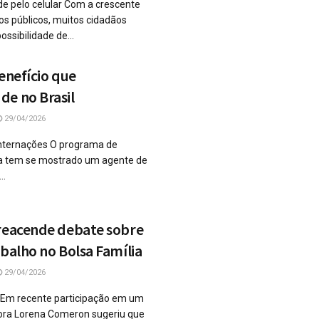
de pelo celular Com a crescente
ços públicos, muitos cidadãos
ssibilidade de...
Benefício que
de no Brasil
29/04/2026
nternações O programa de
da tem se mostrado um agente de
..
 reacende debate sobre
abalho no Bolsa Família
29/04/2026
 Em recente participação em um
dora Lorena Comeron sugeriu que