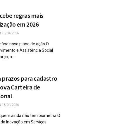
ecebe regras mais
alização em 2026
18/04/2026
efine novo plano de ação O
lvimento e Assistência Social
rço, a...
 prazos para cadastro
ova Carteira de
ional
18/04/2026
 quem ainda não tem biometria O
e da Inovação em Serviços