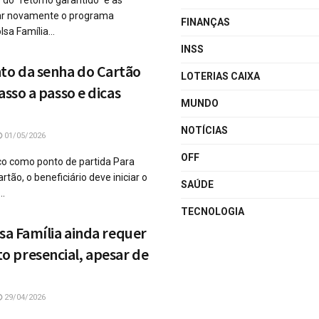
o “retorno garantido” e as
tar novamente o programa
FINANÇAS
sa Família...
INSS
o da senha do Cartão
LOTERIAS CAIXA
asso a passo e dicas
MUNDO
NOTÍCIAS
01/05/2026
OFF
co como ponto de partida Para
rtão, o beneficiário deve iniciar o
SAÚDE
..
TECNOLOGIA
lsa Família ainda requer
 presencial, apesar de
29/04/2026