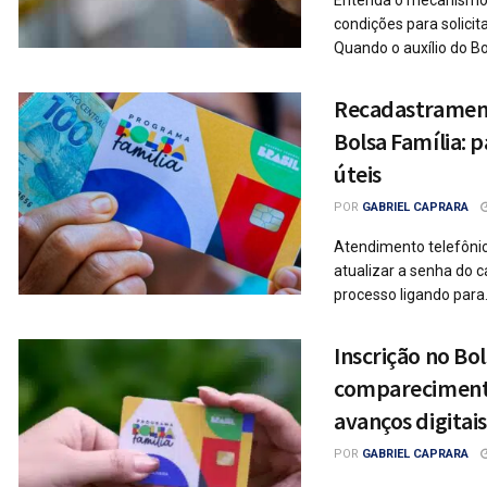
Entenda o mecanismo d
condições para solici
Quando o auxílio do Bol
Recadastrament
Bolsa Família: p
úteis
POR
GABRIEL CAPRARA
Atendimento telefôni
atualizar a senha do ca
processo ligando para.
Inscrição no Bo
comparecimento
avanços digitais
POR
GABRIEL CAPRARA