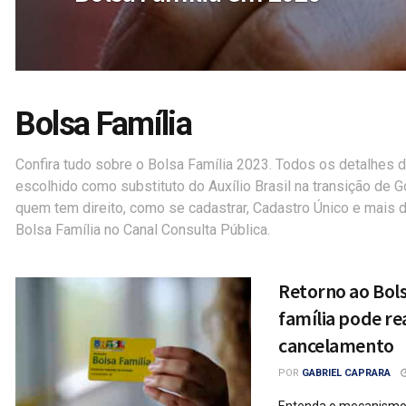
Bolsa Família
Confira tudo sobre o Bolsa Família 2023. Todos os detalhes
escolhido como substituto do Auxílio Brasil na transição de G
quem tem direito, como se cadastrar, Cadastro Único e mais d
Bolsa Família no Canal Consulta Pública.
Retorno ao Bols
família pode re
cancelamento
POR
GABRIEL CAPRARA