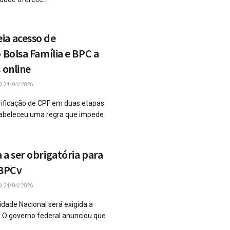
ia acesso de
 Bolsa Família e BPC a
 online
24/04/2026
ificação de CPF em duas etapas
tabeleceu uma regra que impede
 a ser obrigatória para
 BPCv
24/04/2026
idade Nacional será exigida a
6 O governo federal anunciou que