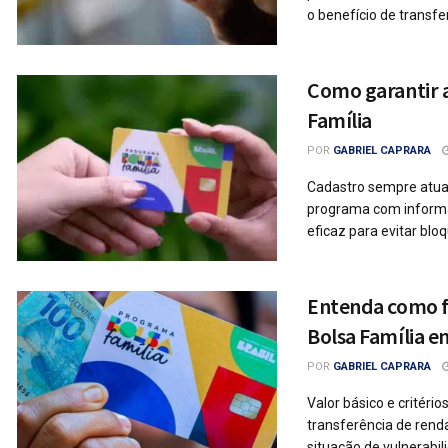
o benefício de transfer
Como garantir a
Família
POR
GABRIEL CAPRARA
Cadastro sempre atual
programa com informa
eficaz para evitar blo
Entenda como f
Bolsa Família e
POR
GABRIEL CAPRARA
Valor básico e critéri
transferência de rend
situação de vulnerabil