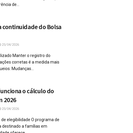
ência de...
 continuidade do Bolsa
25/04/2026
izado Manter o registro do
ções corretas é a medida mais
queios. Mudanças...
unciona o cálculo do
m 2026
25/04/2026
os de elegibilidade O programa de
a destinado a famílias em
idade oferece...