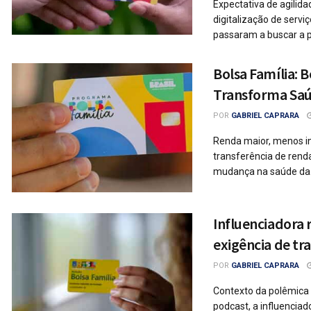
Expectativa de agilida
digitalização de servi
passaram a buscar a po
Bolsa Família: 
Transforma Saú
POR
GABRIEL CAPRARA
Renda maior, menos i
transferência de ren
mudança na saúde da.
Influenciadora
exigência de tr
POR
GABRIEL CAPRARA
Contexto da polêmica
podcast, a influencia