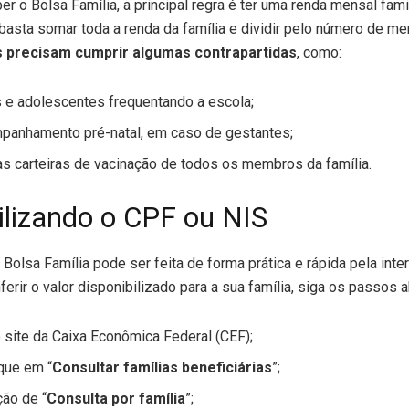
er o Bolsa Família, a principal regra é ter uma renda mensal fami
r, basta somar toda a renda da família e dividir pelo número de 
as precisam cumprir algumas contrapartidas
, como:
s e adolescentes frequentando a escola;
mpanhamento pré-natal, em caso de gestantes;
as carteiras de vacinação de todos os membros da família.
ilizando o CPF ou NIS
Bolsa Família pode ser feita de forma prática e rápida pela inter
nferir o valor disponibilizado para a sua família, siga os passos a
o site da Caixa Econômica Federal (CEF);
que em “
Consultar famílias beneficiárias
”;
ção de “
Consulta por família
”;