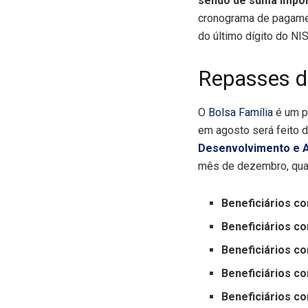
sendo de suma import
cronograma de pagame
do último dígito do NIS
Repasses d
O
Bolsa Família
é um pr
em agosto será feito d
Desenvolvimento e A
mês de dezembro, quand
Beneficiários c
Beneficiários c
Beneficiários c
Beneficiários c
Beneficiários c