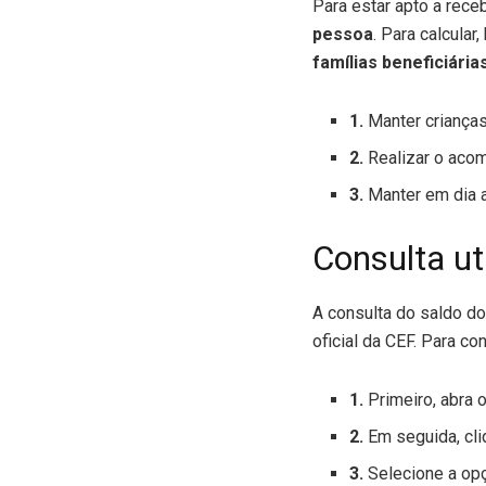
Para estar apto a receb
pessoa
. Para calcula
famílias beneficiári
1.
Manter criança
2.
Realizar o aco
3.
Manter em dia 
Consulta ut
A consulta do saldo do 
oficial da CEF. Para co
1.
Primeiro, abra 
2.
Em seguida, cli
3.
Selecione a op