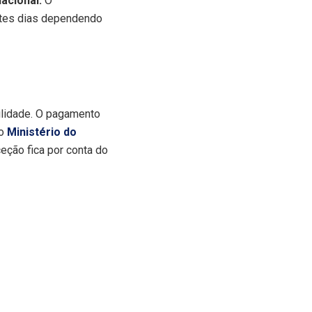
acional.
O
ntes dias dependendo
ilidade. O pagamento
lo
Ministério do
eção fica por conta do