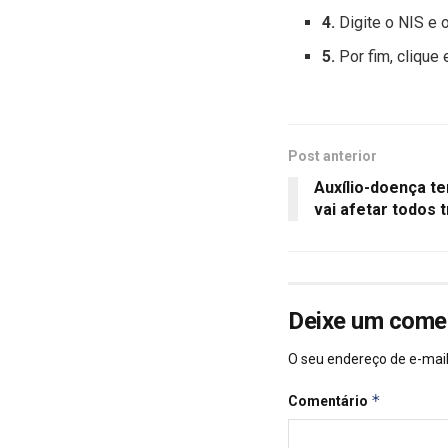
4.
Digite o NIS e 
5.
Por fim, clique 
Post anterior
Auxílio-doença t
vai afetar todos 
Deixe um come
O seu endereço de e-mail
*
Comentário