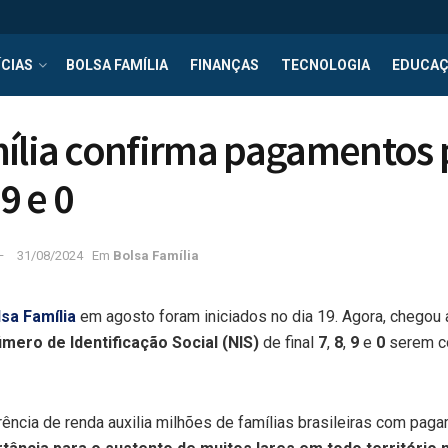
CIAS
BOLSA FAMÍLIA
FINANÇAS
TECNOLOGIA
EDUCA
ília confirma pagamentos 
 9 e 0
31/08/2024
Em
Bolsa Família
sa Família
em agosto foram iniciados no dia 19. Agora, chegou
mero de Identificação Social (NIS)
de final
7
,
8
,
9
e
0
serem c
ência de renda auxilia milhões de famílias brasileiras com pa