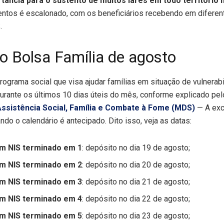
ância para o sustento de muitos lares em todo território n
ntos é escalonado, com os beneficiários recebendo em difere
.
o Bolsa Família de agosto
ograma social que visa ajudar famílias em situação de vulnerab
urante os últimos 10 dias úteis do mês, conforme explicado pe
ssistência Social, Família e Combate à Fome (MDS)
— A exc
o o calendário é antecipado. Dito isso, veja as datas:
om NIS terminado em 1
: depósito no dia 19 de agosto;
om NIS terminado em 2
: depósito no dia 20 de agosto;
om NIS terminado em 3
: depósito no dia 21 de agosto;
om NIS terminado em 4
: depósito no dia 22 de agosto;
om NIS terminado em 5
: depósito no dia 23 de agosto;