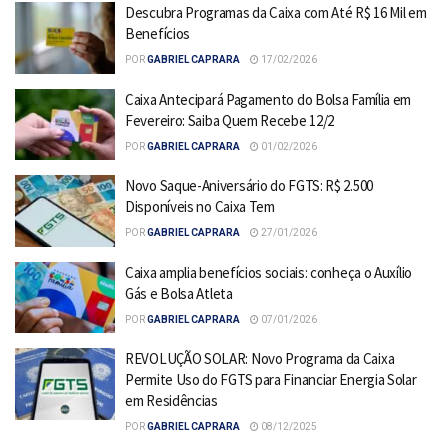
Descubra Programas da Caixa com Até R$ 16 Mil em
Benefícios
POR
GABRIEL CAPRARA
17/02/2026
Caixa Antecipará Pagamento do Bolsa Família em
Fevereiro: Saiba Quem Recebe 12/2
POR
GABRIEL CAPRARA
01/02/2026
Novo Saque-Aniversário do FGTS: R$ 2.500
Disponíveis no Caixa Tem
POR
GABRIEL CAPRARA
27/01/2026
Caixa amplia benefícios sociais: conheça o Auxílio
Gás e Bolsa Atleta
POR
GABRIEL CAPRARA
07/01/2026
REVOLUÇÃO SOLAR: Novo Programa da Caixa
Permite Uso do FGTS para Financiar Energia Solar
em Residências
POR
GABRIEL CAPRARA
08/12/2025