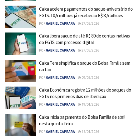
Caixa acelera pagamentos do saque‑aniversário do
FGTS: 10,5 milhões já receberão R$ 8,5 bilhões
POR
GABRIEL CAPRARA
27/05/2026
Caixa libera saque de até R$ 80 de contas inativas
do FGTS com processo digital
POR
GABRIEL CAPRARA
27/05/2026
Caixa Tem simplifica o saque do Bolsa Família sem
cartão
POR
GABRIEL CAPRARA
09/05/2026
Caixa Económica registra 12 milhões de saques do
FGTS nos primeiros dias de liberação
POR
GABRIEL CAPRARA
19/04/2026
Caixa inicia pagamento do Bolsa Família de abril
nesta quinta-feira
POR
GABRIEL CAPRARA
16/04/2026