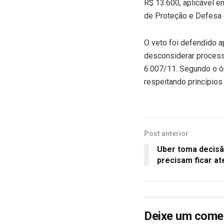
R$ 13.600, aplicável 
de Proteção e Defesa 
O veto foi defendido 
desconsiderar processo
6.007/11. Segundo o ór
respeitando princípios 
Post anterior
Uber toma decisã
precisam ficar at
Deixe um come