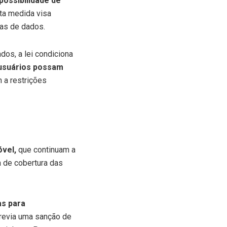
possibilidade de
ta medida visa
das de dados.
dos, a lei condiciona
 usuários possam
a restrições
óvel,
que continuam a
a de cobertura das
as para
previa uma sanção de