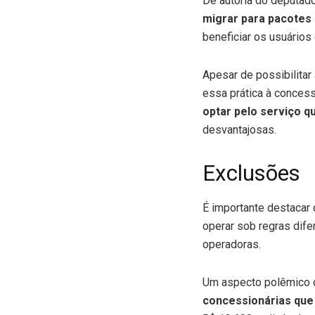
De autoria do deputad
migrar para pacotes 
beneficiar os usuário
Apesar de possibilitar
essa prática à conces
optar pelo serviço q
desvantajosas.
Exclusões
É importante destacar 
operar sob regras dife
operadoras.
Um aspecto polêmico do
concessionárias qu