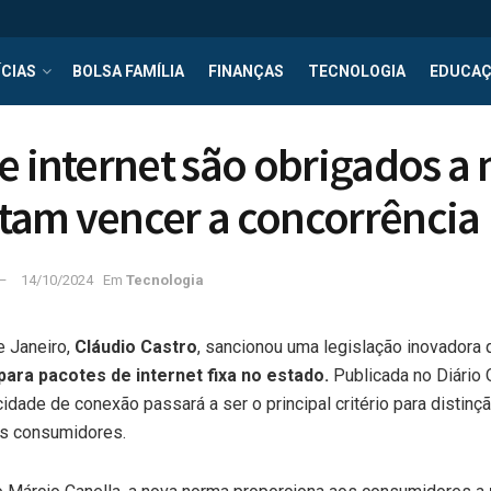
CIAS
BOLSA FAMÍLIA
FINANÇAS
TECNOLOGIA
EDUCA
e internet são obrigados a
tam vencer a concorrência
14/10/2024
Em
Tecnologia
e Janeiro,
Cláudio Castro
, sancionou uma legislação inovadora
para pacotes de internet fixa no estado.
Publicada no Diário O
idade de conexão passará a ser o principal critério para distin
os consumidores.