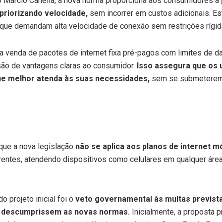
o Márcio Canella, a nova norma proporciona aos consumidores a
priorizando velocidade,
sem incorrer em custos adicionais. Es
s que demandam alta velocidade de conexão sem restrições rígi
 a venda de pacotes de internet fixa pré-pagos com limites de da
são de vantagens claras ao consumidor.
Isso assegura que os
ue melhor atenda às suas necessidades,
sem se submeterem 
que a nova legislação
não se aplica aos planos de internet m
rentes, atendendo dispositivos como celulares em qualquer áre
 projeto inicial foi o
veto governamental às multas previst
e descumprissem as novas normas.
Inicialmente, a proposta 