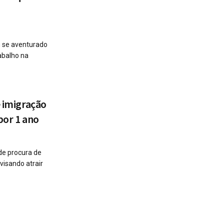
m se aventurado
abalho na
e imigração
por 1 ano
de procura de
visando atrair