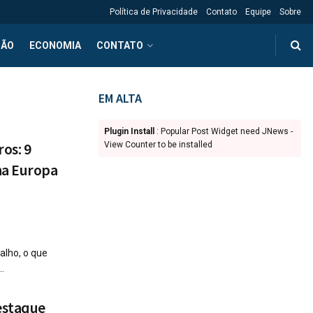
Política de Privacidade
Contato
Equipe
Sobre
ÇÃO
ECONOMIA
CONTATO
EM ALTA
Plugin Install
: Popular Post Widget need JNews -
os: 9
View Counter to be installed
na Europa
lho, o que
.
estaque