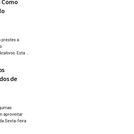
s: Como
do
 prestes a
do
ativos. Esta ...
os
dos de
lgumas
m aproveitar
da Sexta-feira