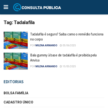
Tag:
Tadalafila
Tadalafila é seguro? Saiba como o remédio funciona
no corpo
POR
MILENA ARMANDO
05/06/2025
Bala gummy à base de tadalafila é proibida pela
Anvisa
POR
MILENA ARMANDO
15/05/2025
EDITORIAS
BOLSA FAMÍLIA
CADASTRO ÚNICO