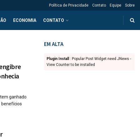
Política de Privacidade
Contato
Equipe
Sobre
ÇÃO
ECONOMIA
CONTATO
EM ALTA
Plugin Install
: Popular Post Widget need JNews -
gengibre
View Counter to be installed
onhecia
e tem ganhado
 benefícios
r