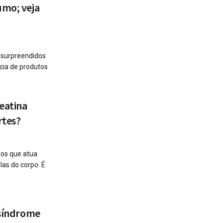
umo; veja
 surpreendidos
cia de produtos
reatina
rtes?
os que atua
as do corpo. É
 síndrome