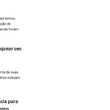
asil tomou
ação de
arcas foram
oquear seu
 uma de suas
ários estejam
cia para
Como