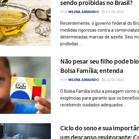
sendo proibidas no Brasil?
POR
MILENA ARMANDO
27/05/2025
Recentemente, o governo federal do Br
medidas rigorosas contra a comercializ
determinadas marcas de azeite. Seis m
proibidas ...
Não pesar seu filho pode bl
Bolsa Família; entenda
POR
MILENA ARMANDO
26/05/2025
O Bolsa Família inclui a pesagem como
exigências para garantir que os benefici
recebendo cuidados adequados ...
Ciclo do sono e sua importân
um descanso revigorante: 