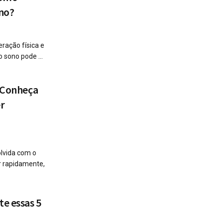
ono?
eração física e
 sono pode ...
: Conheça
r
olvida com o
r rapidamente,
te essas 5