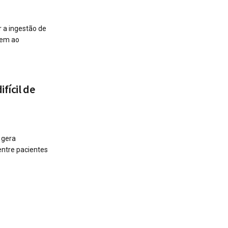
 a ingestão de
dem ao
ifícil de
 gera
ntre pacientes