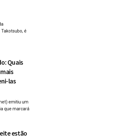
da
 Takotsubo, é
do: Quais
 mais
ni-las
nmet) emitiu um
ria que marcará
eite estão