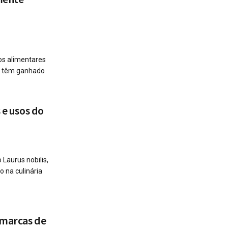
os alimentares
s, têm ganhado
 e usos do
Laurus nobilis,
 na culinária
 marcas de