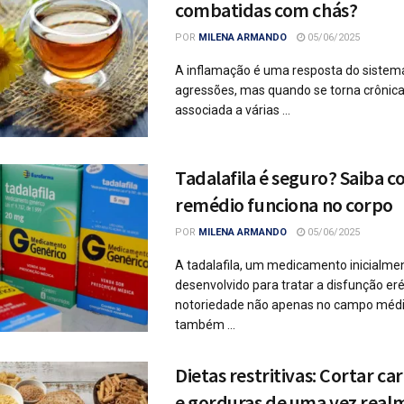
combatidas com chás?
POR
MILENA ARMANDO
05/06/2025
A inflamação é uma resposta do sistem
agressões, mas quando se torna crônica
associada a várias ...
Tadalafila é seguro? Saiba 
remédio funciona no corpo
POR
MILENA ARMANDO
05/06/2025
A tadalafila, um medicamento inicialme
desenvolvido para tratar a disfunção eré
notoriedade não apenas no campo méd
também ...
Dietas restritivas: Cortar ca
e gorduras de uma vez real