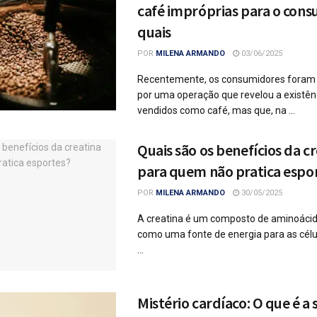
café impróprias para o cons
quais
POR
MILENA ARMANDO
03/06/2025
Recentemente, os consumidores foram
por uma operação que revelou a existên
vendidos como café, mas que, na ...
Quais são os benefícios da c
para quem não pratica espo
POR
MILENA ARMANDO
30/05/2025
A creatina é um composto de aminoácid
como uma fonte de energia para as célul
...
Mistério cardíaco: O que é a