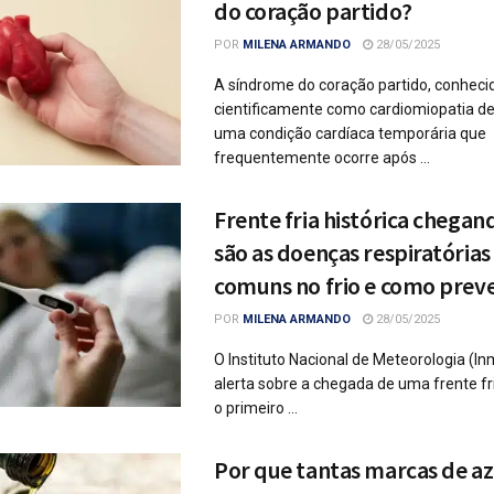
do coração partido?
POR
MILENA ARMANDO
28/05/2025
A síndrome do coração partido, conheci
cientificamente como cardiomiopatia de
uma condição cardíaca temporária que
frequentemente ocorre após ...
Frente fria histórica chegan
são as doenças respiratórias
comuns no frio e como preve
POR
MILENA ARMANDO
28/05/2025
O Instituto Nacional de Meteorologia (I
alerta sobre a chegada de uma frente f
o primeiro ...
Por que tantas marcas de az