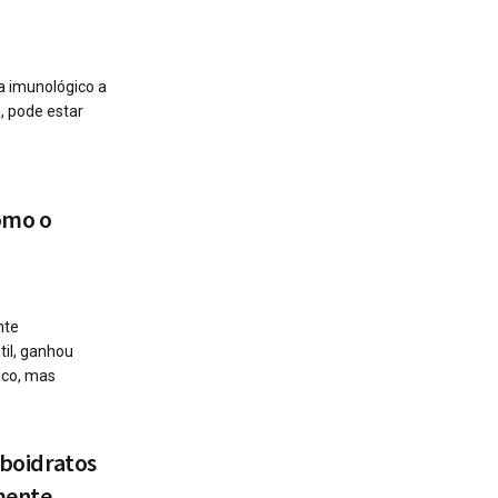
a imunológico a
, pode estar
como o
nte
til, ganhou
ico, mas
rboidratos
mente