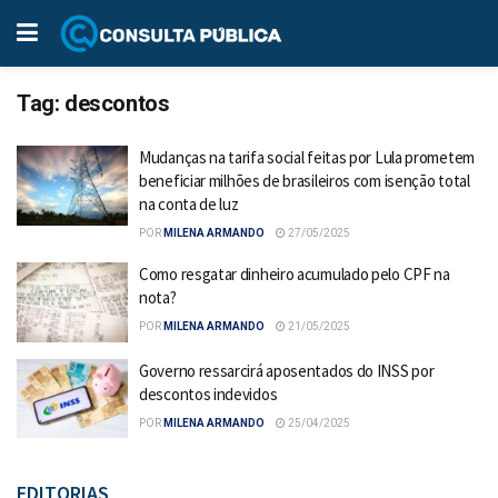
Tag:
descontos
Mudanças na tarifa social feitas por Lula prometem
beneficiar milhões de brasileiros com isenção total
na conta de luz
POR
MILENA ARMANDO
27/05/2025
Como resgatar dinheiro acumulado pelo CPF na
nota?
POR
MILENA ARMANDO
21/05/2025
Governo ressarcirá aposentados do INSS por
descontos indevidos
POR
MILENA ARMANDO
25/04/2025
EDITORIAS