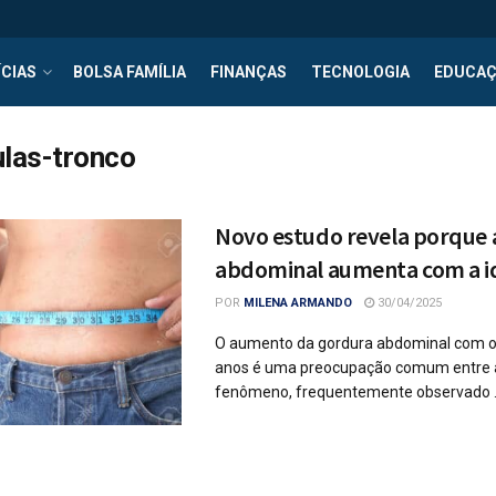
CIAS
BOLSA FAMÍLIA
FINANÇAS
TECNOLOGIA
EDUCA
ulas-tronco
Novo estudo revela porque 
abdominal aumenta com a i
POR
MILENA ARMANDO
30/04/2025
O aumento da gordura abdominal com o
anos é uma preocupação comum entre a
fenômeno, frequentemente observado .