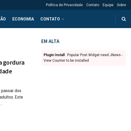
Política de Privacidade
Contato
Equipe
Sobre
ÇÃO
ECONOMIA
CONTATO
EM ALTA
Plugin Install
: Popular Post Widget need JNews -
a gordura
View Counter to be installed
dade
 passar dos
dultos. Este
..