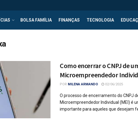
CIAS
BOLSA FAMÍLIA
FINANÇAS
TECNOLOGIA
EDUCA
xa
Como encerrar o CNPJ de u
Microempreendedor Individ
POR
MILENA ARMANDO
02/06/2025
O processo de encerramento do CNPJ 
Microempreendedor Individual (MEI) é 
importante para aqueles que desejam fec