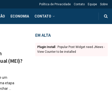
Política de Privacidade
Contato
Equipe
Sobre
ÇÃO
ECONOMIA
CONTATO
EM ALTA
Plugin Install
: Popular Post Widget need JNews -
m
View Counter to be installed
ual (MEI)?
de um
uma etapa
har ...