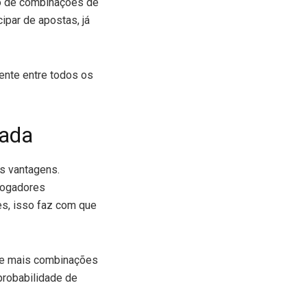
ro de combinações de
par de apostas, já
mente entre todos os
rada
s vantagens.
 jogadores
es, isso faz com que
que mais combinações
probabilidade de