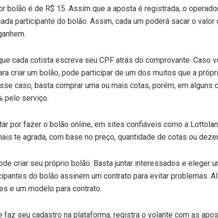
or bolão é de R$ 15. Assim que a aposta é registrada, o operador 
da participante do bolão. Assim, cada um poderá sacar o valor
 ganhem.
, que cada cotista escreva seu CPF atrás do comprovante. Caso v
ra criar um bolão, pode participar de um dos muitos que a própri
Nesse caso, basta comprar uma ou mais cotas, porém, em alguns
 pelo serviço.
 por fazer o bolão online, em sites confiáveis como a Lottolan
mais te agrada, com base no preço, quantidade de cotas ou deze
e criar seu próprio bolão. Basta juntar interessados e eleger
cipantes do bolão assinem um contrato para evitar problemas. Ali
es e um modelo para contrato.
 faz seu cadastro na plataforma, registra o volante com as apo