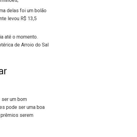
 milhões;
ma delas foi um bolão
nte levou R$ 13,5
ria até o momento.
érica de Arroio do Sal
ar
e ser um bom
ões pode ser uma boa
os prêmios serem