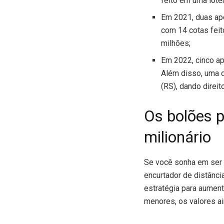
feito em uma lotér
Em 2021, duas ap
com 14 cotas feit
milhões;
Em 2022, cinco ap
Além disso, uma d
(RS), dando direit
Os bolões p
milionário
Se você sonha em ser 
encurtador de distânc
estratégia para aument
menores, os valores a