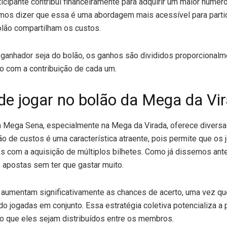
icipante contribui financeiramente para adquirir um maior núme
os dizer que essa é uma abordagem mais acessível para partici
lão compartilham os custos.
e ganhador seja do bolão, os ganhos são divididos proporcional
do com a contribuição de cada um.
de jogar no bolão da Mega da Vi
na Mega Sena, especialmente na Mega da Virada, oferece diversa
ão de custos é uma característica atraente, pois permite que os
s com a aquisição de múltiplos bilhetes. Como já dissemos ant
 apostas sem ter que gastar muito.
 aumentam significativamente as chances de acerto, uma vez 
 jogadas em conjunto. Essa estratégia coletiva potencializa a 
 que eles sejam distribuídos entre os membros.