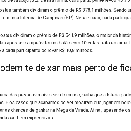
ica de Aracaju (SE). Dessa forma, cada participante levou R$ 3,3
ostas também dividiram o prêmio de R$ 378,1 milhões. Sendo u
o em uma lotérica de Campinas (SP). Nesse caso, cada participa
ostas dividiram o prêmio de R$ 541,9 milhões, o maior da histó
as apostas campeãs foi um bolão com 10 cotas feito em uma lot
o a cada participante de levar R$ 10,8 milhões.
odem te deixar mais perto de fic
uma das pessoas mais ricas do mundo, saiba que a loteria pod
ias. E os casos que acabamos de ver mostram que jogar em bol
ar as chances de ganhar na Mega da Virada. Afinal, apesar de 
inda são bem expressivos.