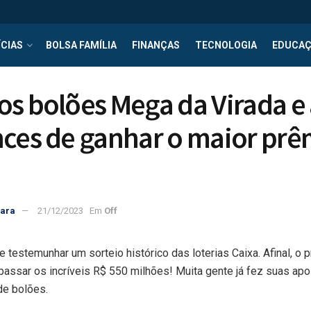
CIAS
BOLSA FAMÍLIA
FINANÇAS
TECNOLOGIA
EDUCA
os bolões Mega da Virada 
ces de ganhar o maior prê
rara
21/12/2023
Em
Off
 testemunhar um sorteio histórico das loterias Caixa. Afinal, o
passar os incríveis R$ 550 milhões! Muita gente já fez suas apo
de bolões.