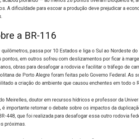
uim, acabou piorando — ao menos 28 pontos tiveram bloqueios e, a
s. A dificuldade para escoar a produção deve prejudicar a econ
.
obre a BR-116
 quilômetros, passa por 10 Estados e liga o Sul ao Nordeste do 
ns pontos, em outros sofreu com deslizamentos por ficar à mar
anos, obras para desafogar a rodovia e facilitar o tráfego de ca
olitana de Porto Alegre foram feitas pelo Governo Federal. As 
ilitado a criação do ambiente que causou enchentes em todo o R
o Meirelles, doutor em recursos hídricos e professor da Univer
, é importante retomar o debate sobre os impactos da duplicaçã
R-448, que foi realizada para desafogar essa outro rodovia feder
es próximas.