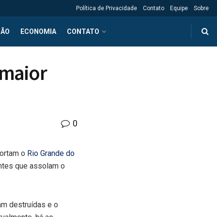
Política de Privacidade
Contato
Equipe
Sobre
ÇÃO
ECONOMIA
CONTATO
 maior
0
cortam o
Rio Grande do
ntes que assolam o
am destruídas e o