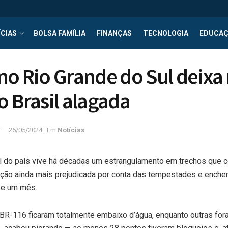
CIAS
BOLSA FAMÍLIA
FINANÇAS
TECNOLOGIA
EDUCA
no Rio Grande do Sul deixa
o Brasil alagada
26/05/2024
Em
Notícias
al do país vive há décadas um estrangulamento em trechos que 
ação ainda mais prejudicada por conta das tempestades e enche
se um mês.
 BR-116 ficaram totalmente embaixo d’água, enquanto outras for