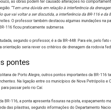
ouco, as obras podem ter causado alterações no comportament
egião. “T
em uma dúvida em relação à interferência da drenagem 
o que vai voltar a ser discutida, a interferência da BR-116 e da
irelles. O professor também destacou algumas inundações na par
BR-116 ficou praticamente submersa.
tudada, segundo o professor, é a da BR-448. Para ele, pelo fato
a orientação seria rever os critérios de drenagem da rodovia fed
as pontes
olitana de Porto Alegre, outros pontos importantes da BR-116
nchentes. Na ligação entre os municípios de Nova Petrópolis e C
para passar pelo rio Caí.
a BR-116, a ponta apresenta fissuras na pista, espaçamento ma
ueda das pilastras, segundo informações do Departamento Nacion