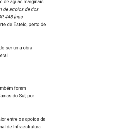
o de águas marginais
de arroios de rios
 BR-448 [nas
te de Esteio, perto de
 de ser uma obra
eral.
 também foram
axias do Sul, por
ior entre os apoios da
al de Infraestrutura