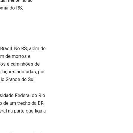
tualmente, há ao
omia do RS,
Brasil. No RS, além de
gem de morros e
rros e caminhões de
soluções adotadas, por
io Grande do Sul.
sidade Federal do Rio
o de um trecho da BR-
al na parte que liga a