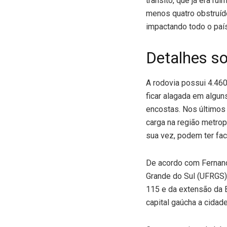
trânsito, que já era r
menos quatro obstruído
impactando todo o país
Detalhes s
A rodovia possui 4.460
ficar alagada em algu
encostas. Nos últimos 
carga na região metrop
sua vez, podem ter fac
De acordo com Fernand
Grande do Sul (UFRGS)
115 e da extensão da B
capital gaúcha a cidad