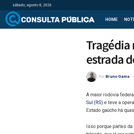
sábado, agosto 8, 2026
HOME
NOTÍ
Tragédia 
estrada d
Por
Bruno Gama
A maior rodovia feder
Sul (RS)
e teve a oper
Estado gaúcho há qua
Isso porque partes da