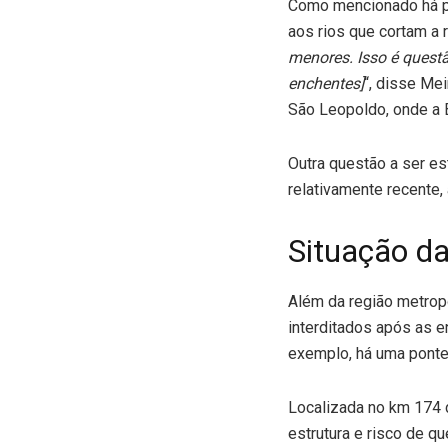
Como mencionado há p
aos rios que cortam a r
menores. Isso é questã
enchentes]
“, disse Me
São Leopoldo, onde a 
Outra questão a ser es
relativamente recente, 
Situação d
Além da região metrop
interditados após as e
exemplo, há uma ponte 
Localizada no km 174 d
estrutura e risco de q