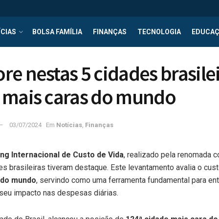
CIAS
BOLSA FAMÍLIA
FINANÇAS
TECNOLOGIA
EDUCA
e nestas 5 cidades brasilei
 mais caras do mundo
03/07/2024
Em
Notícias
,
Finanças
ng Internacional de Custo de Vida
, realizado pela renomada c
s brasileiras tiveram destaque. Este levantamento avalia o cus
r do mundo
, servindo como uma ferramenta fundamental para en
seu impacto nas despesas diárias.