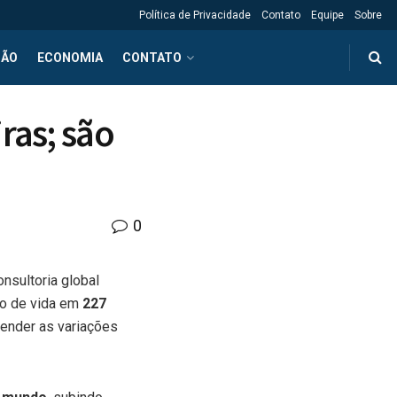
Política de Privacidade
Contato
Equipe
Sobre
ÇÃO
ECONOMIA
CONTATO
ras; são
0
onsultoria global
to de vida em
227
tender as variações