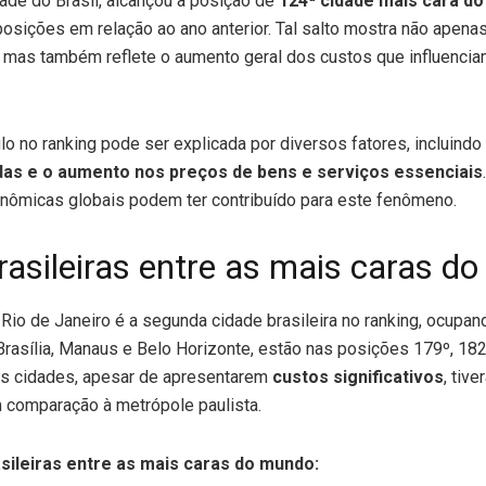
dade do Brasil, alcançou a posição de
124ª cidade mais cara d
posições em relação ao ano anterior. Tal salto mostra não apen
 mas também reflete o aumento geral dos custos que influenci
o no ranking pode ser explicada por diversos fatores, incluindo
das e o aumento nos preços de bens e serviços essenciais
nômicas globais podem ter contribuído para este fenômeno.
rasileiras entre as mais caras d
Rio de Janeiro é a segunda cidade brasileira no ranking, ocupan
Brasília, Manaus e Belo Horizonte, estão nas posições 179º, 182
s cidades, apesar de apresentarem
custos significativos
, tiv
comparação à metrópole paulista.
asileiras entre as mais caras do mundo: