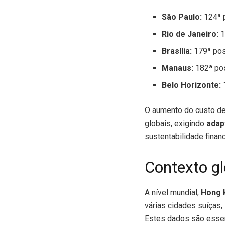
São Paulo:
124ª 
Rio de Janeiro:
1
Brasília:
179ª pos
Manaus:
182ª po
Belo Horizonte:
O aumento do custo de 
globais, exigindo
adapt
sustentabilidade financ
Contexto gl
A nível mundial,
Hong 
várias cidades suíças,
Estes dados são essen