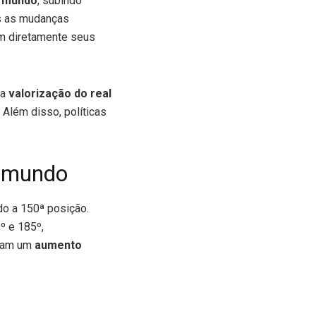
o mundo
, subindo
as as mudanças
am diretamente seus
 a
valorização do real
. Além disso, políticas
o mundo
do a 150ª posição.
º e 185º,
eram um
aumento