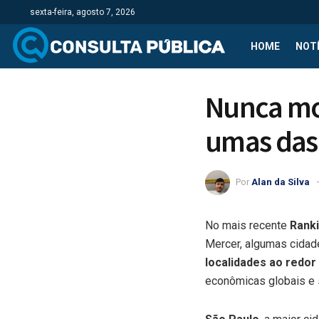
sexta-feira, agosto 7, 2026
HOME
NOTÍ
Nunca mor
umas das
Por
Alan da Silva
No mais recente
Ranki
Mercer, algumas cidade
localidades ao redo
econômicas globais e 