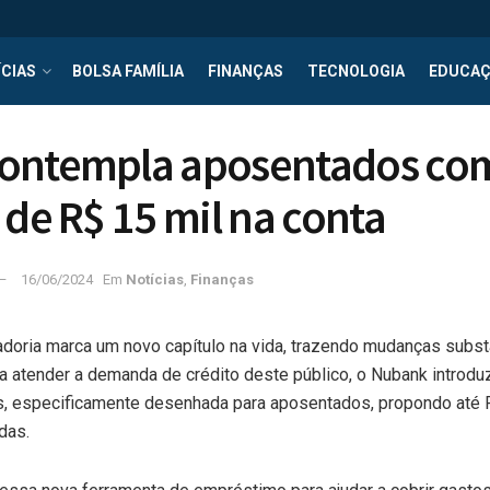
CIAS
BOLSA FAMÍLIA
FINANÇAS
TECNOLOGIA
EDUCA
ontempla aposentados co
 de R$ 15 mil na conta
16/06/2024
Em
Notícias
,
Finanças
doria marca um novo capítulo na vida, trazendo mudanças subst
ra atender a demanda de crédito deste público, o Nubank introdu
 especificamente desenhada para aposentados, propondo até R
adas.