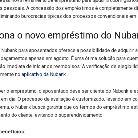
 essa nova ferramenta de empréstimo para ajudar a cobrir gasto
os pessoais. A concessão dos empréstimos é completamente digi
liminando burocracias típicas dos processos convencionais em 
ona o novo empréstimo do Nuba
Nubank para aposentados oferece a possibilidade de adquirir a
 os pagamentos apenas em agosto. É uma ótima solução para quem
ão imediata de iniciar os reembolsos. A verificação de elegibili
etamente no
aplicativo da Nubank
.
eber o empréstimo, o aposentado deve ser cliente do Nubank e e
 em dia. O processo de avaliação é customizado, levando em cont
forma, o Nubank busca garantir que os termos do empréstimo es
nto do cliente, evitando o superendividamento.
benefícios: