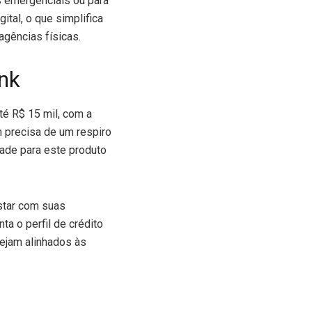
s emergenciais ou para
tal, o que simplifica
agências físicas.
nk
té R$ 15 mil, com a
 precisa de um respiro
dade para este produto
star com suas
a o perfil de crédito
tejam alinhados às