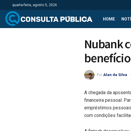
quarta-feira, agosto 5, 2026
HOME
NOTÍ
Nubank c
benefício
Por
Alan da Silva
A chegada da aposenta
financeira pessoal. Pa
empréstimos pessoais,
com condições facilit