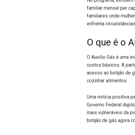
No programa, existem o
familiar mensal per cap
familiares onde mulhe
enfrenta circunstância
O que é o A
O Auxílio Gás é uma in
custos básicos. A parti
acesso ao botijão de 
cozinhar alimentos.
Uma notícia positiva p
Governo Federal dupli
mais vulneráveis da p
botijão de gás agora c