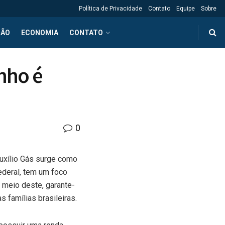
Política de Privacidade
Contato
Equipe
Sobre
ÇÃO
ECONOMIA
CONTATO
unho é
0
Auxílio Gás surge como
ederal, tem um foco
 meio deste, garante-
 famílias brasileiras.