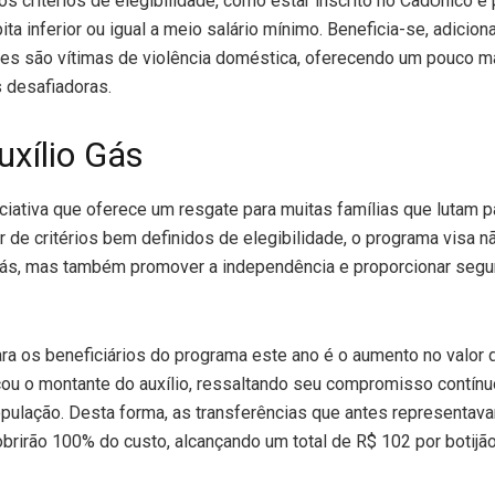
s critérios de elegibilidade, como estar inscrito no CadÚnico e
ita inferior ou igual a meio salário mínimo. Beneficia-se, adicio
res são vítimas de violência doméstica, oferecendo um pouco m
s desafiadoras.
uxílio Gás
iciativa que oferece um resgate para muitas famílias que lutam p
r de critérios bem definidos de elegibilidade, o programa visa nã
gás, mas também promover a independência e proporcionar segur
ara os beneficiários do programa este ano é o aumento no valor 
cou o montante do auxílio, ressaltando seu compromisso contín
opulação. Desta forma, as transferências que antes representav
obrirão 100% do custo, alcançando um total de R$ 102 por botijão