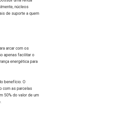
 possuir uma renda
nalmente, núcleos
ais de suporte a quem
ara arcar com os
o apenas facilitar o
ança energética para
do benefício. O
uo com as parcelas
am 50% do valor de um
.