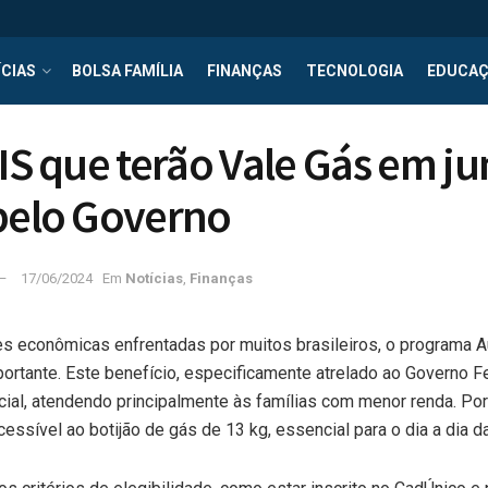
CIAS
BOLSA FAMÍLIA
FINANÇAS
TECNOLOGIA
EDUCA
NIS que terão Vale Gás em j
pelo Governo
17/06/2024
Em
Notícias
,
Finanças
es econômicas enfrentadas por muitos brasileiros, o programa 
mportante. Este benefício, especificamente atrelado ao Governo F
cial, atendendo principalmente às famílias com menor renda. Por
ssível ao botijão de gás de 13 kg, essencial para o dia a dia das