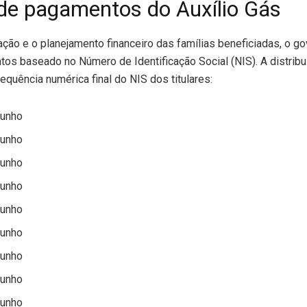
 de pagamentos do Auxílio Gás
ização e o planejamento financeiro das famílias beneficiadas, o 
os baseado no Número de Identificação Social (NIS). A distribu
sequência numérica final do NIS dos titulares:
 junho
 junho
 junho
 junho
 junho
 junho
 junho
 junho
 junho