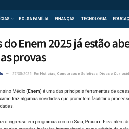
CIAS
BOLSA FAMÍLIA
FINANÇAS
TECNOLOGIA
EDUCA
s do Enem 2025 já estão abe
das provas
do
27/05/2025
Em
Notícias
,
Concursos e Seletivas
,
Dicas e Curiosi
nsino Médio (
Enem
) é uma das principais ferramentas de aces
exame traz algumas novidades que prometem facilitar o processo
lidades.
a o ingresso em programas como o Sisu, Prouni e Fies, além de 