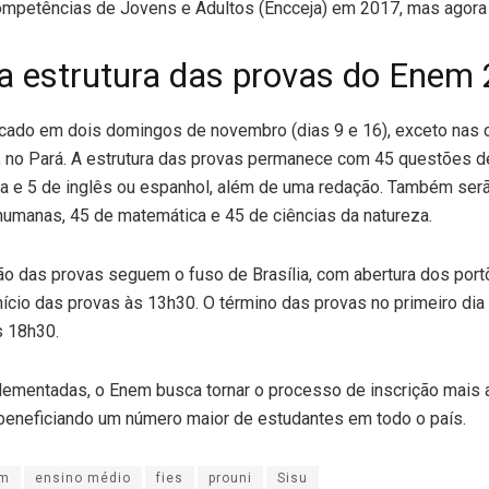
Competências de Jovens e Adultos (Encceja) em 2017, mas agora
a estrutura das provas do Enem
cado em dois domingos de novembro (dias 9 e 16), exceto nas 
 no Pará. A estrutura das provas permanece com 45 questões de
sa e 5 de inglês ou espanhol, além de uma redação. Também ser
humanas, 45 de matemática e 45 de ciências da natureza.
ão das provas seguem o fuso de Brasília, com abertura dos port
ício das provas às 13h30. O término das provas no primeiro dia
s 18h30.
mentadas, o Enem busca tornar o processo de inscrição mais a
 beneficiando um número maior de estudantes em todo o país.
m
ensino médio
fies
prouni
Sisu