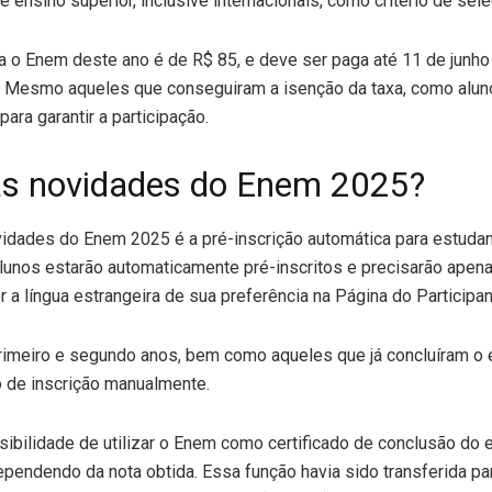
e ensino superior, inclusive internacionais, como critério de sele
ra o Enem deste ano é de R$ 85, e deve ser paga até 11 de junho 
. Mesmo aqueles que conseguiram a isenção da taxa, como aluno
ara garantir a participação.
as novidades do Enem 2025?
vidades do Enem 2025 é a pré-inscrição automática para estudan
lunos estarão automaticamente pré-inscritos e precisarão apena
 a língua estrangeira de sua preferência na Página do Participan
rimeiro e segundo anos, bem como aqueles que já concluíram o 
o de inscrição manualmente.
ibilidade de utilizar o Enem como certificado de conclusão do 
pendendo da nota obtida. Essa função havia sido transferida p