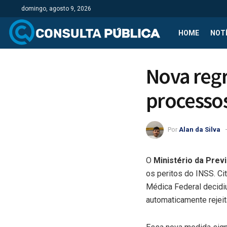
domingo, agosto 9, 2026
HOME
NOTÍ
Nova regr
processo
Por
Alan da Silva
O
Ministério da Prev
os peritos do INSS. C
Médica Federal decidiu
automaticamente rejei