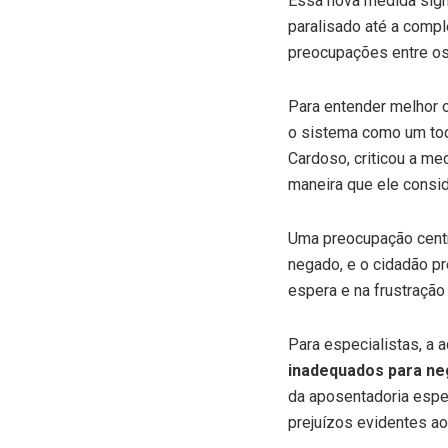
Essa nova medida sign
paralisado até a comp
preocupações entre os 
Para entender melhor 
o sistema como um tod
Cardoso, criticou a me
maneira que ele consid
Uma preocupação centr
negado, e o cidadão pr
espera e na frustraçã
Para especialistas, a 
inadequados para ne
da aposentadoria espe
prejuízos evidentes a