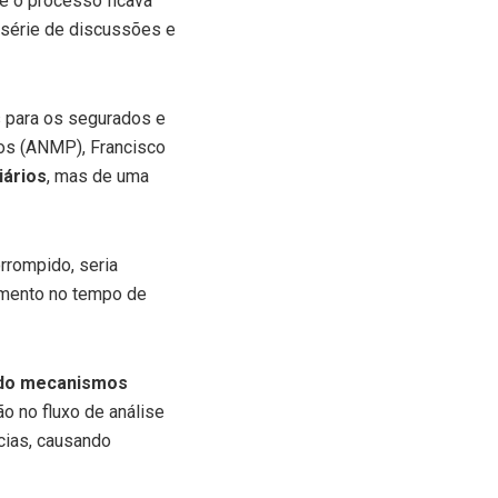
de o processo ficava
série de discussões e
s para os segurados e
os (ANMP), Francisco
iários
, mas de uma
rrompido, seria
umento no tempo de
ado mecanismos
ão no fluxo de análise
cias, causando