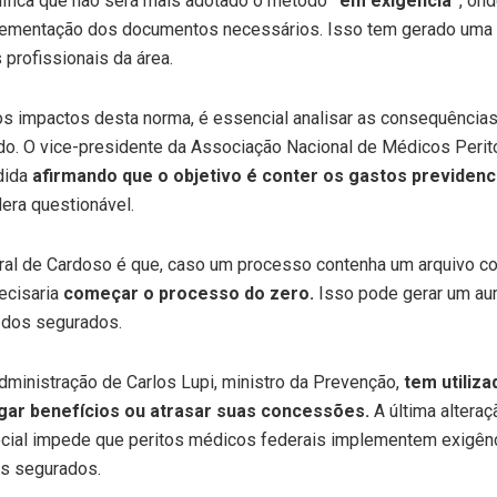
ifica que não será mais adotado o método
“em exigência”
, on
lementação dos documentos necessários. Isso tem gerado uma 
profissionais da área.
os impactos desta norma, é essencial analisar as consequência
o. O vice-presidente da Associação Nacional de Médicos Perit
dida
afirmando que o objetivo é conter os gastos previdenc
era questionável.
al de Cardoso é que, caso um processo contenha um arquivo co
ecisaria
começar o processo do zero.
Isso pode gerar um a
o dos segurados.
administração de Carlos Lupi, ministro da Prevenção,
tem utiliz
gar benefícios ou atrasar suas concessões.
A última alteraç
cial impede que peritos médicos federais implementem exigên
os segurados.