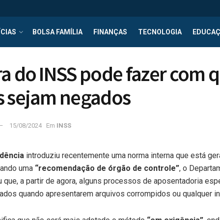
CIAS
BOLSA FAMÍLIA
FINANÇAS
TECNOLOGIA
EDUCA
a do INSS pode fazer com q
s sejam negados
15/08/2024
Em
INSS
idência
introduziu recentemente uma norma interna que está ger
itando uma
“recomendação de órgão de controle”
, o Departa
 que, a partir de agora, alguns processos de aposentadoria esp
tados quando apresentarem arquivos corrompidos ou qualquer in