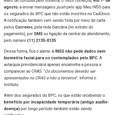
Além de consulta pelo sistema, o INSS começou,
em 1º de
agosto
, a enviar mensagens
push
pelo app Meu INSS para
os segurados do BPC que não estão inscritos no CadÚnico.
A notificação também vem sendo feita por meio de carta
pelos
Correios
, pela rede bancária (no extrato do
pagamento), por
SMS
ou ligação da central de atendimento,
pelo número
(11) 2135-0135
.
Dessa forma, fica o alerta:
o INSS não pede dados nem
biometria facial para os contemplados pelo BPC
. A
autarquia previdenciária apenas encaminha a pessoa a
comparecer ao CRAS. “
Os documentos deverão ser
apresentados no CRAS e não a terceiros
“, informa o
instituto.
Além dos segurados do BPC, os que estão recebendo o
benefício por incapacidade temporária (antigo auxílio-
doença)
por longo período também estão sendo