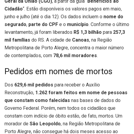
Geral da União (CGU)
, a partir da guia “
Benefícios ao
Cidadão
“. Estão disponíveis os valores pagos em maio,
junho e julho (até o dia 12). Os dados incluem o
nome do
segurado
,
parte do CPF
e o
município
. Conforme o último
levantamento, já foram liberados
R$ 1,3 bilhão
para
257,3
mil famílias
do RS. A cidade de
Canoas
, na Região
Metropolitana de Porto Alegre, concentra o maior número
de contemplados, com
78,6 mil moradores
.
Pedidos em nomes de mortos
Dos
629,6 mil pedidos
para receber o Auxílio
Reconstrução,
1.262 foram feitos em nome de pessoas
que constam como falecidas
nas bases de dados do
Governo Federal. Porém, nem todos os cidadãos que
constam com indício de óbito estão, de fato, mortos. Um
morador de
São Leopoldo
, na Região Metropolitana de
Porto Alegre, não consegue há dois meses acesso ao