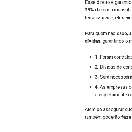
Esse direito é garanti
25%
da renda mensal d
terceira idade, eles a
Para quem não sabe,
a
dívidas
, garantindo o 
1.
Foram contraído
2.
Dívidas de cons
3.
Será necessári
4.
As empresas de
completamente o 
Além de assegurar qu
também poderão
fazer