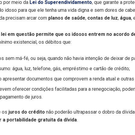
do por meio da
Lei do Superendividamento
, que garante a pro
o idoso para que ele tenha uma vida digna e sem dores de cabeç
inda precisam arcar com
planos de saúde
,
contas de luz
,
água
, 
 lei em questão permite que os idosos entrem no acordo 
mínimo existencial, os débitos que:
s sem má-fé, ou seja, quando não havia intenção de deixar de p
umo: água, luz, telefone, gás, empréstimo e cartão de crédito;
o apresentar documentos que comprovem a renda atual e outras 
vem oferecer condições facilitadas para a renegociação, poden
pagamento de juros.
e os
juros do crédito
não poderão ultrapassar o dobro da dívida 
 a portabilidade gratuita da dívida
.