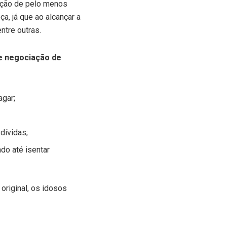
teção de pelo menos
a, já que ao alcançar a
entre outras.
de negociação de
agar;
dívidas;
do até isentar
original, os idosos