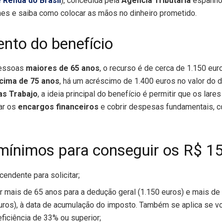
 Renda do Brasil
), concedida pela
Agência Tributária
espanho
lhes e saiba como colocar as mãos no dinheiro prometido.
nto do benefício
pessoas
maiores de 65 anos
, o recurso é de cerca de 1.150 eu
cima de 75 anos
, há um acréscimo de 1.400 euros no valor do
as Trabajo
, a ideia principal do benefício é permitir que os la
iar os
encargos financeiros
e cobrir despesas fundamentais,
mínimos para conseguir os R$ 15
endente para solicitar;
r mais de 65 anos para a dedução geral (1.150 euros) e mais de
euros), à data de acumulação do imposto. Também se aplica se vo
ficiência de 33% ou superior;