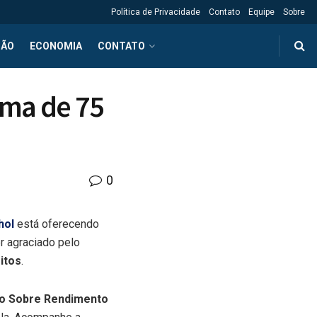
Política de Privacidade
Contato
Equipe
Sobre
ÇÃO
ECONOMIA
CONTATO
ima de 75
0
hol
está oferecendo
er agraciado pelo
itos
.
to Sobre Rendimento