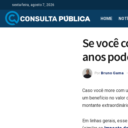
sexta-feira, agosto 7, 2026
HOME
NOTÍ
Se você 
anos pode
Por
Bruno Gama
Caso você more com 
um benefício no valor
montante extraordinári
Em linhas gerais, esse