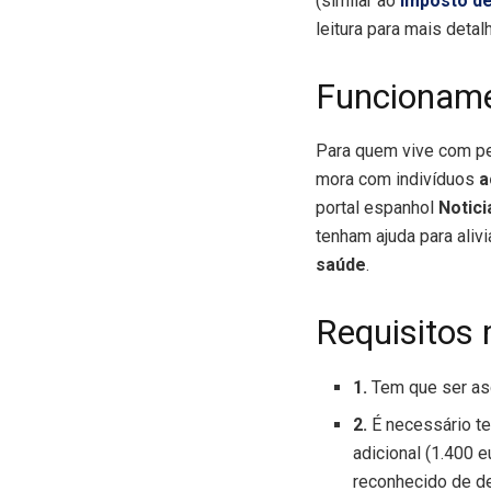
(similar ao
Imposto de
leitura para mais deta
Funcioname
Para quem vive com 
mora com indivíduos
a
portal espanhol
Notici
tenham ajuda para aliv
saúde
.
Requisitos 
1.
Tem que ser asc
2.
É necessário te
adicional (1.400 
reconhecido de de