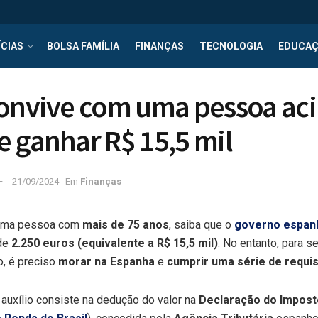
CIAS
BOLSA FAMÍLIA
FINANÇAS
TECNOLOGIA
EDUCA
convive com uma pessoa ac
 ganhar R$ 15,5 mil
21/09/2024
Em
Finanças
uma pessoa com
mais de 75 anos
, saiba que o
governo espan
 de
2.250 euros (equivalente a R$ 15,5 mil)
. No entanto, para s
o, é preciso
morar na Espanha
e
cumprir uma série de requis
 auxílio consiste na dedução do valor na
Declaração do Impos