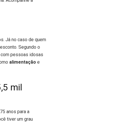
la. Acompanhe a
ros. Já no caso de quem
 desconto. Segundo o
res com pessoas idosas
 como
alimentação
e
,5 mil
 75 anos para a
cê tiver um grau